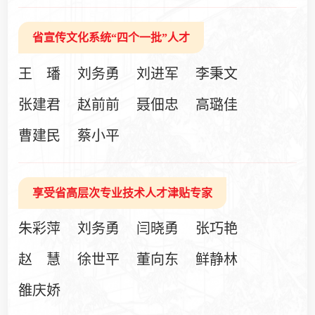
省宣传文化系统“四个一批”人才
王 璠
刘务勇
刘进军
李秉文
张建君
赵前前
聂佃忠
高璐佳
曹建民
蔡小平
享受省高层次专业技术人才津贴专家
朱彩萍
刘务勇
闫晓勇
张巧艳
赵 慧
徐世平
董向东
鲜静林
雒庆娇