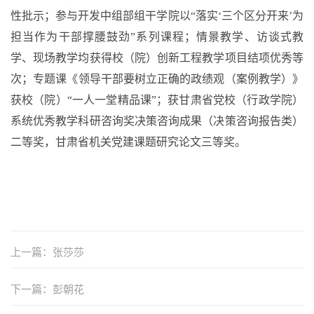
性批示
；
参与开发中组部组干学院以
“落实‘三个区分开来’为
担当作为干部撑腰鼓劲”系列课程
；
情景教学、访谈式教
学、现场教学
均
获得校（院）创新工程教学项目结项优秀等
次
；
专题
课
《领导干部要树立正确的政绩观（案例教学）》
获校（院）
“一人一堂精品课”
；
获甘肃省党校（行政学院）
系统优秀教学科研咨询奖决策咨询成果（决策咨询报告类）
二等奖，甘肃省机关党建课题研究论文三等奖。
上一篇：张莎莎
下一篇：彭朝花