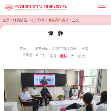
>
>
>
>
首页
师资队伍
人才称号
陇原青年英才
正文
谭 静
来源：
发布时间：2025年05月13日
作者：
点击量：
613
次
字号：
默认
大
超大