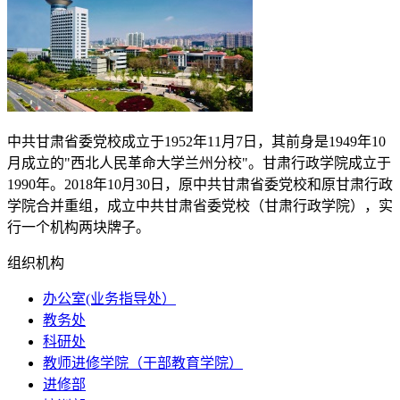
中共甘肃省委党校成立于
1952
年
11
月
7
日，其前身是
1949
年
10
月成立的"西北人民革命大学兰州分校"。甘肃行政学院成立于
1990
年。
2018
年
10
月
30
日，原中共甘肃省委党校和原甘肃行政
学院合并重组，成立中共甘肃省委党校（甘肃行政学院），实
行一个机构两块牌子。
组织机构
办公室(业务指导处）
教务处
科研处
教师进修学院（干部教育学院）
进修部