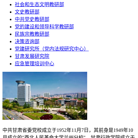
社会和生态文明教研部
文史教研部
中共党史教研部
党的建设和领导科学教研部
民族宗教教研部
决策咨询部
党建研究所（党内法规研究中心）
甘肃发展研究院
应急管理培训中心
中共甘肃省委党校成立于
1952
年
11
月
7
日，其前身是
1949
年
10
月成立的"西北人民革命大学兰州分校"。甘肃行政学院成立于