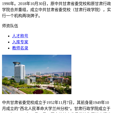
1990
年。
2018
年
10
月
30
日，原中共甘肃省委党校和原甘肃行政
学院合并重组，成立中共甘肃省委党校（甘肃行政学院），实
行一个机构两块牌子。
师资队伍
人才称号
入库专家
教师名录
中共甘肃省委党校成立于
1952
年
11
月
7
日，其前身是
1949
年
10
月成立的"西北人民革命大学兰州分校"。甘肃行政学院成立于