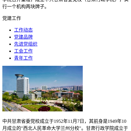
行一个机构两块牌子。
党建工作
工作动态
党建品牌
先进党组织
工会工作
青年工作
中共甘肃省委党校成立于
1952
年
11
月
7
日，其前身是
1949
年
10
月成立的"西北人民革命大学兰州分校"。甘肃行政学院成立于