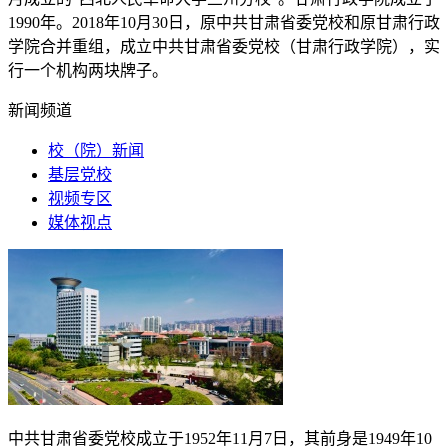
1990
年。
2018
年
10
月
30
日，原中共甘肃省委党校和原甘肃行政
学院合并重组，成立中共甘肃省委党校（甘肃行政学院），实
行一个机构两块牌子。
新闻频道
校（院）新闻
基层党校
视频专区
媒体视点
中共甘肃省委党校成立于
1952
年
11
月
7
日，其前身是
1949
年
10