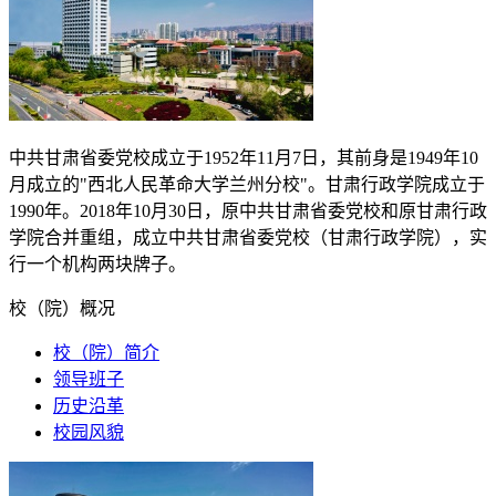
中共甘肃省委党校成立于
1952
年
11
月
7
日，其前身是
1949
年
10
月成立的"西北人民革命大学兰州分校"。甘肃行政学院成立于
1990
年。
2018
年
10
月
30
日，原中共甘肃省委党校和原甘肃行政
学院合并重组，成立中共甘肃省委党校（甘肃行政学院），实
行一个机构两块牌子。
校（院）概况
校（院）简介
领导班子
历史沿革
校园风貌