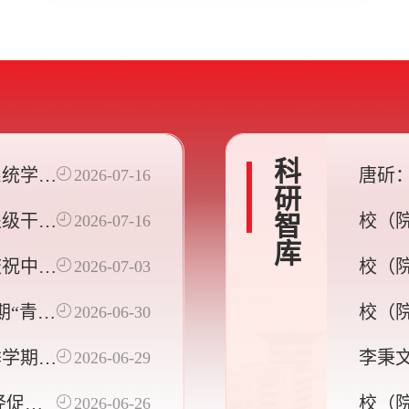
关事宜的公告
科研智库
系统学习
唐斫
2026-07-16
体备课会
院）
处级干部
校（
2026-07-16
中国特色
型与
庆祝中国
校（院
2026-07-03
业式
沙龙
初心、担
基金
期“青年
校（院
2026-06-30
科技
季学期集
李秉
2026-06-29
动的
经促发
校（院
2026-06-26