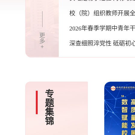
展
校（院）组织教师开展
教育培训好课程学习观
2026年春季学期中青年
三班学习总结
深查细照淬党性 砥砺初
命
专题集锦