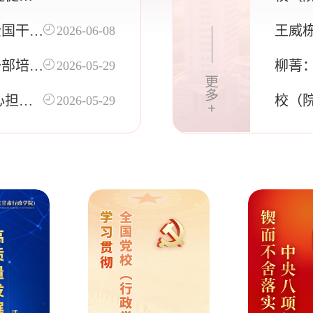
基金
全国干部
王威
2026-06-08
摩活动
作新
干部培训
柳菁
2026-05-29
建设
心担使
校（院
2026-05-29
会科
辅导