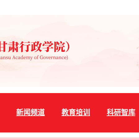
新闻频道
教育培训
科研智库