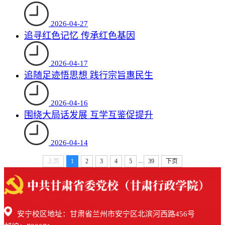
2026-04-27
追寻红色记忆 传承红色基因
2026-04-17
追随足迹悟思想 践行宗旨惠民生
2026-04-16
围绕大局话发展 互学互鉴促提升
2026-04-14
...
上页
1
2
3
4
5
39
下页
安宁校区地址：甘肃省兰州市安宁区北滨河西路456号