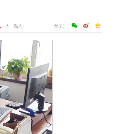
认
大
超大
分享：