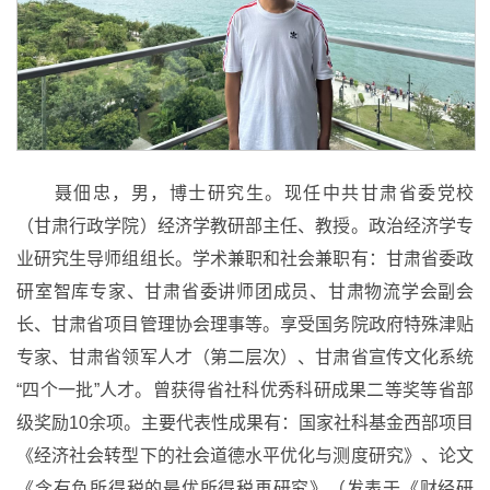
聂佃忠，男，博士研究生。
现任
中共甘肃省委党校
（甘肃行政学院）经济学教研部主任
、教授。政治经济学专
业研究生导师组组长。学术兼职和社会兼职有：
甘肃省委政
研室智库专家、甘肃省委讲师团成员、甘肃物流学会副会
长、甘肃省项目管理协会理事等。享受
国务院政府特殊津贴
专家、甘肃省领军人才（第二层次）、甘肃省宣传文化系统
“四个一批”人才。曾获得
省社科优秀科研成果二等奖等
省部
级奖励
10
余项。主要代表性成果有：国家社科基金西部项目
《经济社会转型下的社会道德水平优化与测度研究》、论文
《含有负所得税的最优所得税再研究》（发表于《财经研