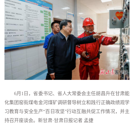
6月1日，省委书记、省人大常委会主任胡昌升在甘肃能
化集团窑街煤电金河煤矿调研督导树立和践行正确政绩观学
习教育与安全生产“百日攻坚”行动互融共促工作情况，并主
持召开座谈会。新甘肃·甘肃日报记者 孟捷