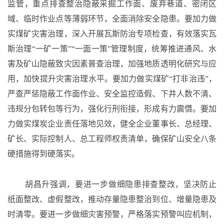
监管，重点排查整治隐蔽采掘工作面、废弃巷道、密闭区
域、临时作业点等薄弱环节，全面消除安全隐患。要加力做
实煤矿灾害治理，深入开展瓦斯防治专项检查，有效落实瓦
斯治理“一矿一策”“一面一策”管理制度，统筹推进通风、水
害及矿山隐蔽致灾因素普查治理，加强地质透明化研究与应
用，加快提升灾害治理水平。要加力做实煤矿“打非治违”，
严查严惩隐蔽工作面作业、安全监控造假、下井人数不清、
违规分包转包等行为，强化行刑衔接，形成有力震慑。要加
力做实煤炭企业责任落地见效，健全企业董事长、总经理、
矿长、实际控制人、总工程师权责清单，确保矿山安全八条
硬措施得到硬落实。
胡昌升强调，要进一步做细隐患排查整改，坚决防止
纸面整改、虚假整改，推动存量隐患整治到位、增量隐患及
时清零。要进一步做细灾害预警，严格落实预警叫应机制，