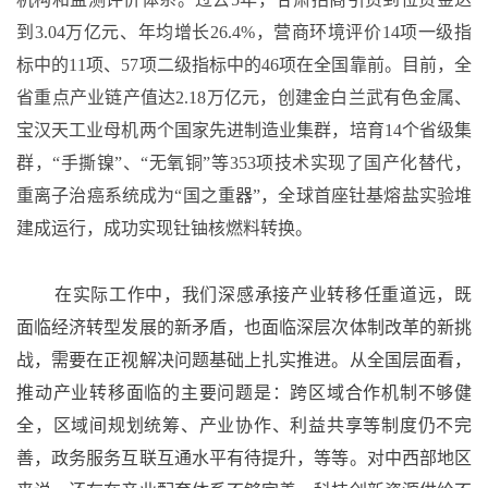
到3.04万亿元、年均增长26.4%，营商环境评价14项一级指
标中的11项、57项二级指标中的46项在全国靠前。目前，全
省重点产业链产值达2.18万亿元，创建金白兰武有色金属、
宝汉天工业母机两个国家先进制造业集群，培育14个省级集
群，“手撕镍”、“无氧铜”等353项技术实现了国产化替代，
重离子治癌系统成为“国之重器”，全球首座钍基熔盐实验堆
建成运行，成功实现钍铀核燃料转换。
在实际工作中，我们深感承接产业转移任重道远，既
面临经济转型发展的新矛盾，也面临深层次体制改革的新挑
战，需要在正视解决问题基础上扎实推进。从全国层面看，
推动产业转移面临的主要问题是：跨区域合作机制不够健
全，区域间规划统筹、产业协作、利益共享等制度仍不完
善，政务服务互联互通水平有待提升，等等。对中西部地区