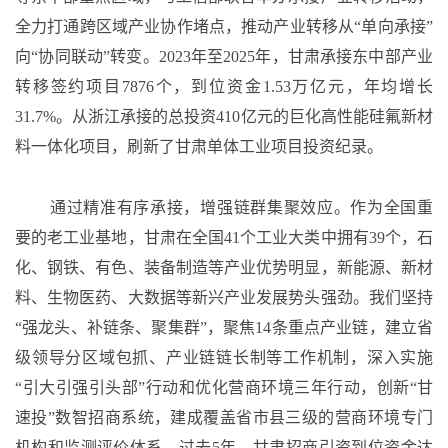
全力打通跨区域产业协作堵点，推动产业转移从
“单向承接”
向“协同联动”转变。2023年至2025年，甘肃承接东中部产业
转移签约项目7876个，到位资金1.53万亿元，年均增长
31.7%。从浙江承接的总投资410亿元的巨化高性能硅氟新材
料一体化项目，刷新了甘肃单体工业项目投资纪录。
通过精准有序承接，增强链群集聚效应。作为全国重
要的老工业基地，甘肃在全国
41个工业大类中拥有39个，石
化、钢铁、有色、装备制造等产业优势明显，新能源、新材
料、生物医药、大数据等新兴产业发展势头强劲。我们坚持
“强龙头、补链条、聚集群”，聚焦14条重点产业链，建立省
级领导分区域包抓、产业链链长制等工作机制，深入实施
“引大引强引头部”行动和优化营商环境三年行动，创新“甘
速投”数智招商系统，建成覆盖省市县三级的营商环境专门
机构和监测评价体系。过去5年，甘肃招商引资到位资金达