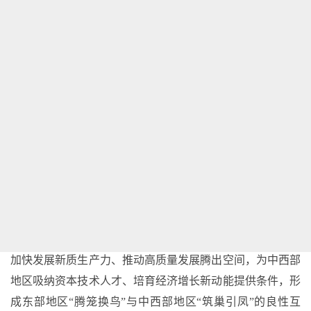
发座谈会上强调，要“创新跨地区产业协作和优化布局机
制，有序承接产业梯度转移”；同年9月，总书记视察甘肃时
要求我们“主动服务和对接区域协调发展战略，拓展跨省域
合作”。党的二十届四中全会明确提出“促进重点产业在国内
有序转移”。“十五五”规划纲要强调“完善产业转移协作机制
和平台体系”。我们深入学习贯彻习近平总书记重要讲话和
重要指示精神，认真贯彻落实党中央决策部署，积极探索符
合甘肃实际的承接产业转移新路径，着力打造东中部产业向
西转移重要承接地，加快构建体现甘肃特色和优势的现代化
产业体系。
推动产业转移，旨在通过优化产业布局，为东部地区
加快发展新质生产力、推动高质量发展腾出空间，为中西部
地区吸纳资本技术人才、培育经济增长新动能提供条件，形
成东部地区
“腾笼换鸟”与中西部地区“筑巢引凤”的良性互