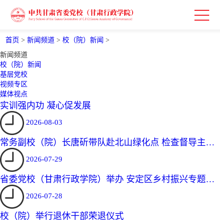
首页
>
新闻频道
>
校（院）新闻
>
新闻频道
校（院）新闻
基层党校
视频专区
媒体视点
实训强内功 凝心促发展
2026-08-03
常务副校（院）长唐斫带队赴北山绿化点 检查督导主汛
期防汛备汛工作
2026-07-29
省委党校（甘肃行政学院）举办 安定区乡村振兴专题培
训班
2026-07-28
校（院）举行退休干部荣退仪式