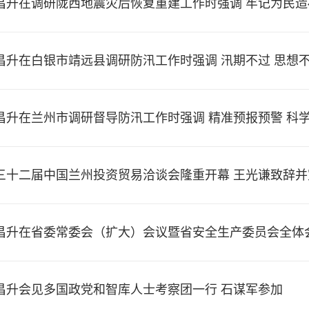
昌升在调研陇西地震灾后恢复重建工作时强调 牢记为民造
就业产业工作促进群众增收致富
昌升在白银市靖远县调研防汛工作时强调 汛期不过 思想不
昌升在兰州市调研督导防汛工作时强调 精准预报预警 科学
众安全
三十二届中国兰州投资贸易洽谈会隆重开幕 王光谦致辞并
宪 卡里尔·哈什米致辞 任振鹤主持 庄国泰石谋军出席
昌升在省委常委会（扩大）会议暨省安全生产委员会全体
至上全力开展抢险救灾 举一反三排查整治地质灾害和安全
泰石谋军出席
昌升会见多国政党和智库人士考察团一行 石谋军参加