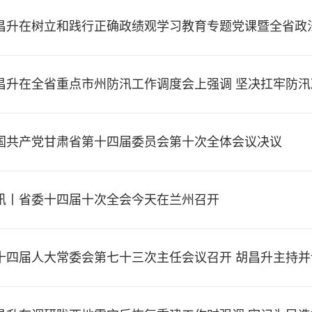
昌升在树立和践行正确政绩观学习教育专题党课暨全省政
动主动创稳提质增效 建设更高水平平安甘肃法治甘肃
昌升在全省重点市州防汛工作调度会上强调 坚决扛牢防汛
命财产安全 任振鹤出席并讲话
国共产党甘肃省第十四届委员会第十次全体会议决议
讯丨省委十四届十次全会今天在兰州召开
十四届人大常委会第七十三次主任会议召开 胡昌升主持并