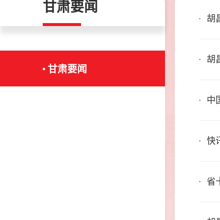
甘肃要闻
胡
推
胡
甘肃要闻
生
中
快
省