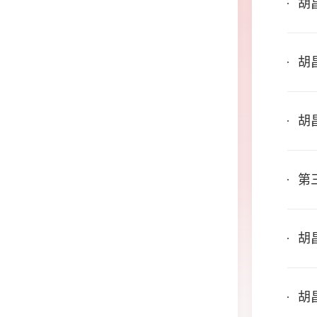
胡
实
胡
胡
群
第
载
胡
命
国
胡