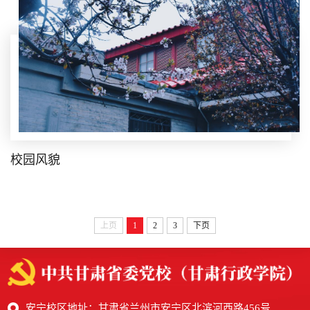
校园风貌
上页
1
2
3
下页
安宁校区地址：甘肃省兰州市安宁区北滨河西路456号