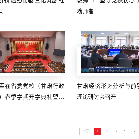
引领 后勤优服 三化筑基 社
教师节 | 坚守党校初心
同
魂师者
军在省委党校（甘肃行政
甘肃经济形势分析与前
）春季学期开学典礼暨中
理论研讨会召开
干部培训班开班式上强调
学习贯彻习近平总书记视
肃重要讲话重要指示精神
上页
1
2
3
4
5