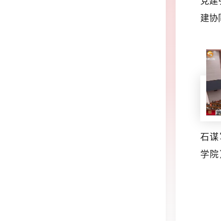
党建
建协
石谋
学院
青年
深入
察甘