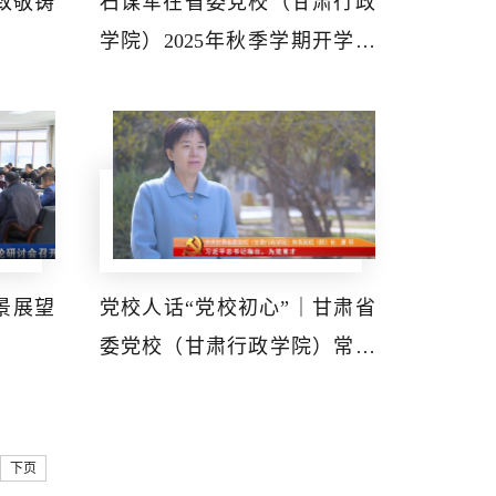
 致敬铸
石谋军在省委党校（甘肃行政
学院）2025年秋季学期开学典
礼暨中青班开班式上强调 坚定
不移走好新时代党的群众路线
倾情倾力做实新形势下群众工
作
景展望
党校人话“党校初心”｜甘肃省
委党校（甘肃行政学院）常务
副校（院）长唐斫谈学习习近
平总书记重要讲话精神体会
下页