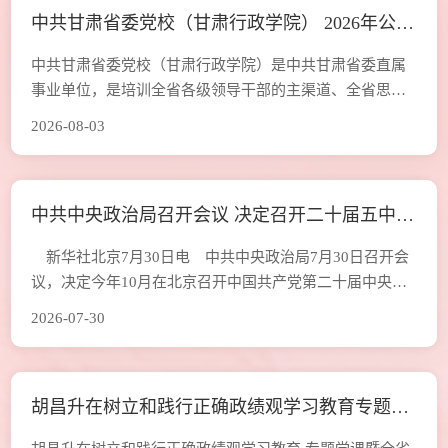
中共甘肃省委党校（甘肃行政学院） 2026年公开
员、组织部部长张志泰出席开班式并作动员讲话。校
（院）机关党委、机关纪委委员，在职
招聘博士研究生公告
中共甘肃省委党校（甘肃行政学院）是中共甘肃省委直属
事业单位，是培训全省各级领导干部的主渠道、全省思想
理论建设的重要阵地、全省哲学社会科学研究机构和重要
2026-08-03
智库。校（院）内设33个正处级部门，办有《甘肃理论学
刊》《甘肃行政学院学报》等公开出版刊物，《甘肃行政
学院学报》为CSSCI来源期刊。近年来，校（院）坚守“为
中共中央政治局召开会议 决定召开二十届五中全
党育才，为党献策”的党校初心，树牢“党校姓党”的根本原
则，坚持围绕中心、服务大局，坚持从严
会 分析研究当前经济形势和经济工作 中共中央
新华社北京7月30日电 中共中央政治局7月30日召开会
总书记习近平主持会议
议，决定今年10月在北京召开中国共产党第二十届中央委
员会第五次全体会议，主要议程是，中共中央政治局向中
2026-07-30
央委员会报告工作，研究持之以恒推进全面从严治党若干
重大问题。会议分析研究当前经济形势，部署下半年经济
工作。中共中央总书记习近平主持会议。 会议指出，党
胡昌升在树立和践行正确政绩观学习教育专题党
的十八大以来，全面从严治党取得伟大成就，开辟了百年
大党自我革命新境界，推动党和国家
课暨全省政法领导干部专题研讨班上强调 推动主