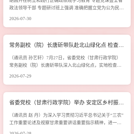
胡昌升在树立和践行正确政绩观学习教育 专题党课暨全省
动创稳提质增效 建设更高水平平安甘肃法治甘肃
政法领导干部 专题研讨班上强调 准确把握立党为公为民造
福 科学决策真抓实干总要求 以过硬能力推动主动创稳提质
2026-07-30
增效 加力建设更高水平平安甘肃法治甘肃 7月27日至29
日，全省政法领导干部专题研讨班在省委党校（甘肃行政
学院）举行，省委书记、省人大常委会主任胡昌升出席并
常务副校（院）长唐斫带队赴北山绿化点 检查督
讲话。新甘肃·甘肃日报记者 孟捷 全省政法领导干部专题
研讨班7月27日至29日
导主汛期防汛备汛工作
（通讯员 孙艺轩）7月27日，省委党校（甘肃行政学院）
常务副校（院）长唐斫带队深入北山绿化点，实地检查督
导主汛期防汛备汛各项工作。副校（院）长鲜鹏陪同。 唐
2026-07-29
斫一行沿林区管护道路实地巡查，先后查看边坡护坡、蓄
水池、排水沟渠、职工管护宿舍等关键点位，现场听取绿
化点负责人关于雨情监测、日常巡护、隐患排查、应急处
省委党校（甘肃行政学院）举办 安定区乡村振兴
置等工作汇报，逐一梳理林区现存防汛薄弱环节与风险点
位。 唐斫指出，当前全省正处于主汛期关键
专题培训班
（通讯员 赵 丹）为深入学习贯彻习近平总书记关于“三农”
工作重要论述及视察甘肃重要讲话重要指示精神，进一步
履行好省直帮扶组长单位职责，7月20日至24日，校（院）
2026-07-28