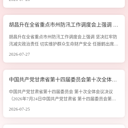
在白银市委党校（白银市行政学院 会宁干部学院）举办安
定区乡村振兴专题培训班。省直及中央在甘单位和安定区
有关帮扶人员共计41人参加培训。 培训紧紧围绕2026年
胡昌升在全省重点市州防汛工作调度会上强调 坚
中央一号文件、全省常态化帮扶工作要求、乡村产业发
展、防返贫动态监测等内容
决扛牢防汛减灾政治责任 切实维护群众生命财产
胡昌升在全省重点市州防汛工作调度会上强调 坚决扛牢防
安全 任振鹤出席并讲话
汛减灾政治责任 切实维护群众生命财产安全 任振鹤出席并
讲话 新甘肃客户端渭源7月26日讯（新甘肃·甘肃日报记者
2026-07-27
范海瑞 金鑫）定西市渭源县会川镇罗家磨村双石门沟山洪
灾害发生后，省委书记、省人大常委会主任胡昌升，省委
副书记、省长任振鹤第一时间赶到现场指挥救援、看望受
中国共产党甘肃省第十四届委员会第十次全体会
伤群众，在会川镇召开临时指挥部会议，调度抢险救援、
伤员救治、善后处置等各项工作。晚上
议决议
中国共产党甘肃省第十四届委员会 第十次全体会议决议
（2026年7月24日中国共产党甘肃省 第十四届委员会第十
次全体会议通过） 中国共产党甘肃省第十四届委员会第十
2026-07-25
次全体会议于2026年7月24日在兰州举行。 出席这次全会
的有，省委委员71人，省委候补委员6人。不是省委委员、
省委候补委员的部分省级领导和有关方面负责同志，省纪