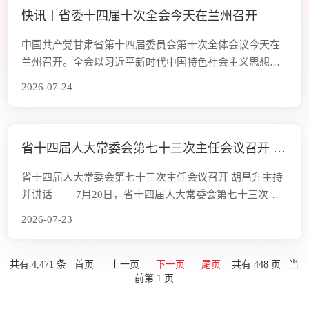
快讯丨省委十四届十次全会今天在兰州召开
委常委，省委巡视机构正厅级巡视专员，各县（市、区）
委书记，部分在甘党的二十
中国共产党甘肃省第十四届委员会第十次全体会议今天在
兰州召开。全会以习近平新时代中国特色社会主义思想为
指导，全面落实党的二十大和二十届历次全会精神，深入
2026-07-24
贯彻习近平总书记关于发展新质生产力的重要论述和视察
甘肃重要讲话重要指示精神，完整准确全面贯彻新发展理
念，树立和践行正确政绩观，总结上半年工作，部署下半
省十四届人大常委会第七十三次主任会议召开 胡
年任务，进一步增强开放意识、市场意识、创新意识，深
入实施“五强”行动，加快推进“三化一融合
昌升主持并讲话
省十四届人大常委会第七十三次主任会议召开 胡昌升主持
并讲话 7月20日，省十四届人大常委会第七十三次主
任会议在兰州召开。省委书记、省人大常委会主任胡昌升
2026-07-23
主持会议并讲话。新甘肃·甘肃日报记者 孟捷 新甘肃
客户端兰州7月20日讯（新甘肃·甘肃日报记者范海瑞 石丹
丹）省十四届人大常委会第七十三次主任会议今天在兰州
共有 4,471 条 首页 上一页
下一页
尾页
共有 448 页 当
前第 1 页
召开。会议深入学习贯彻习近平党建思想、习近平法治思
想、习近平总书记关于坚持和完善