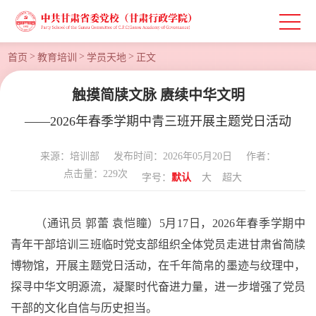
>
>
>
首页
教育培训
学员天地
正文
触摸简牍文脉 赓续中华文明
——2026年春季学期中青三班开展主题党日活动
来源：培训部
发布时间：2026年05月20日
作者：
点击量：
229
次
字号：
默认
大
超大
（通讯员
郭蕾
袁恺瞳）
5月17日，2026年春季
学期
中
青
年干部培训三班临时党支部组织
全体
党
员走进甘肃省简牍
博物馆，开展主题
党日
活动
，
在千年简帛的墨迹与纹理中，
探寻中华文
明源流
，凝聚时代奋进力量
，
进一步增强
了
党员
干部的文化
自信
与历史担当
。