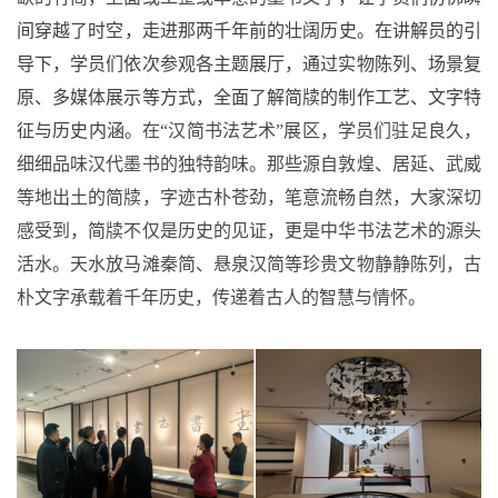
间
穿越
了
时空，走进
那
两千年前
的
壮阔历史。在讲解员的引
导下，学员们依次参观各主题展厅，通过实物陈列、场景复
原、多媒体展示等方式，全面了解简牍的制作工艺、文字特
征与历史内涵
。
在
“汉简书法艺术”展区，学员们驻足良久，
细细品味汉代墨书的独特韵味。那些源自敦煌、居延、武威
等地出土的简牍，字迹古朴苍劲，笔意流畅自然，大家深切
感受到，简牍不仅是历史的见证，更是中华书法艺术的源头
活水。天水放马滩秦简、悬泉汉简等珍贵文物静静陈列，古
朴文字承载着千年历史，传递着古人的智慧与情怀。