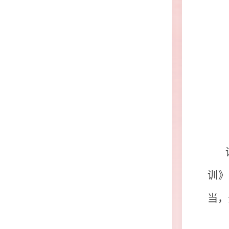
训》
当，