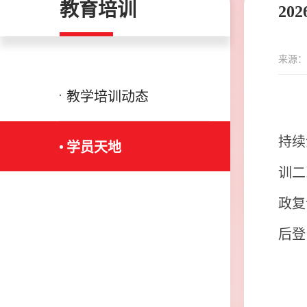
教育培训
2
来源：
教学培训动态
持续
学员天地
训二
政复
后登