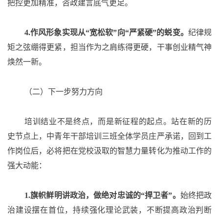
把控更加精准，咨政建言底气更足。
4.作风形象实现从“宽松软”向“严紧硬”的蜕变。
纪律规
矩之弦绷得更紧，担当作为之肩练得更硬，干事创业精气神
焕然一新。
（二）下一步努力方向
培训结业不是终点，而是新征程的起点。站在新的历
史节点上，中青年干部培训三班全体学员庄严承诺，回到工
作岗位后，必将把在党校汲取的智慧力量转化为推动工作的
强大动能：
1.旗帜鲜明讲政治，做绝对忠诚的“捍卫者”。
始终把政
治建设摆在首位，持续强化理论武装，不断提高政治判断