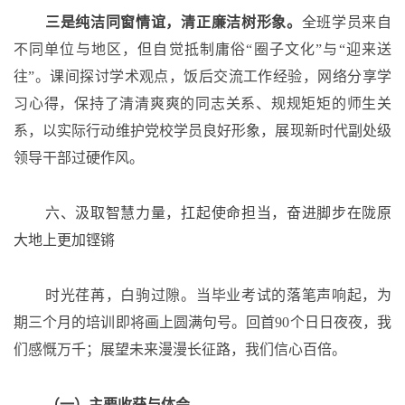
三是纯洁同窗情谊，清正廉洁树形象。
全班学员来自
不同单位与地区，但自觉抵制庸俗
“圈子文化”与“迎来送
往”。课间探讨学术观点，饭后交流工作经验，网络分享学
习心得，保持了清清爽爽的同志关系、规规矩矩的师生关
系，以实际行动维护党校学员良好形象，展现新时代副处级
领导干部过硬作风。
六、汲取智慧力量，扛起使命担当，奋进脚步在陇原
大地上更加铿锵
时光荏苒，白驹过隙。当毕业考试的落笔声响起，为
期三个月的培训即将画上圆满句号。回首
90个日日夜夜，我
们感慨万千；展望未来漫漫长征路，我们信心百倍。
（一）主要收获与体会