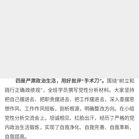
义远大理想和中国特色社会主义共同理想而奋斗的信念。
三是深挖
“四史”富矿，汲取智慧“源动力”。
系统学习
党史、新中国史、改革开放史、社会主义发展史。从新民主
主义革命的伟大胜利，到社会主义建设的艰辛探索，再到新
时代十年的伟大变革，以史为镜，深刻领悟中国共产党为什
么能、马克思主义为什么行、中国特色社会主义为什么好。
四是严肃政治生活，用好批评
“手术刀”。
围绕
“树立和
践行正确政绩观”，全班学员撰写党性分析材料。大家坚持
把自己摆进去、把职责摆进去、把工作摆进去，深入查摆思
想作风、工作作风短板，剖析根源，明确整改方向。在小组
党性分析交流会上，坦诚相见、红脸出汗，经历了严格的党
内政治生活锻炼，实现了自我净化、自我完善、自我革新、
自我提高。