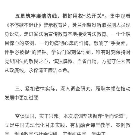
五是筑牢廉洁防线，把好用权
“总开关”。
集中观看
《不停歇不退让》警示教育片，赴兰州监狱听取服刑人员现
身说法，走进省法治宣传教育基地接受普法教育。一个个触
目惊心的案例、一句句痛彻心扉的忏悔，敲响了
“手莫伸，
伸手必被捉”的警钟。学员们深刻体悟到，唯有时刻保持对
党纪国法的敬畏之心，慎独慎微、自省自励，方能守住为官
从政底线，永葆清正廉洁本色。
三、紧扣省情实际，深入调查研究，履职本领在推动
发展中更加过硬
空谈误国，实干兴邦。本次培训坚决摒弃
“坐而论道”，
立足中国式现代化甘肃实践，有机融合课堂教学、案例教
学、现场教学与社会调研，实现研中学、学中干。