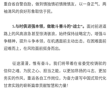
重自省自警自励，做到慎独慎初慎微慎友，以一身正气、两
袖清风的良好形象取信于民。
5.与时俱进强本领，做敢斗善斗的“战士”。
面对前进道
路上的风高浪急甚至惊涛骇浪，始终保持战略定力，增强斗
争精神，提升斗争本领，在机遇面前主动出击，在困难面前
迎难而上，在风险面前挺身而出。
征途漫漫，惟有奋斗。我们将带着在省委党校铸就的
信仰之魂、为民之心、担当之能，以更加昂扬的斗志、更加
务实的作风，重返各自工作岗位，为奋力谱写中国式现代化
甘肃实践的崭新篇章贡献智慧和力量！