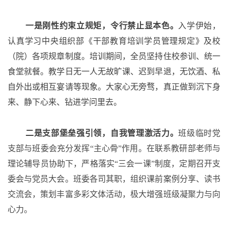
一是刚性约束立规矩，令行禁止显本色。
入学伊始，
认真学习中央组织部《干部教育培训学员管理规定》及校
（院）各项规章制度。培训期间，全员坚持住校参训、统一
食堂就餐。教学日无一人无故旷课、迟到早退，无饮酒、私
自外出或相互宴请等现象。大家心无旁骛，真正做到沉下身
来、静下心来、钻进学问里去。
二是支部堡垒强引领，自我管理激活力。
班级临时党
支部与班委会充分发挥
“主心骨”作用。在联系教研部老师与
理论辅导员协助下，严格落实“三会一课”制度，定期召开支
委会与党员大会。班委各司其职，组织课前案例分享、读书
交流会，策划丰富多彩文体活动，极大增强班级凝聚力与向
心力。