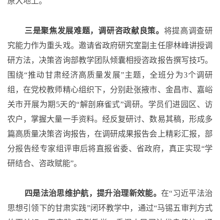
原大地上。
三是聚焦发展难题，调研咨政献良策。
将提高调查研
究能力作为重头戏。邀请省政府研究室副主任廖林峰讲授调
研方法，决策咨询部教学团队倾囊相授咨政报告撰写技巧。
围绕
“推动甘肃经济高质量发展”主题，全班分为3个调研
组，在党校教师精心组织下，分别赴张掖市、金昌市、嘉峪
关市开展为期5天的“解剖麻雀式”调研。学员们进园区、访
农户，掌握大量一手资料。经反复研讨、数易其稿，形成多
篇高质量决策咨询报告，在调研成果报告会上精彩汇报，部
分报告经专家组评审后将直报省委、省政府，真正实现“学
研结合、咨政赋能”。
四是法治思维护航，提升治理新效能。
在
“习近平法治
思想引领下的甘肃实践”闭环教学中，通过“马锡五审判方式