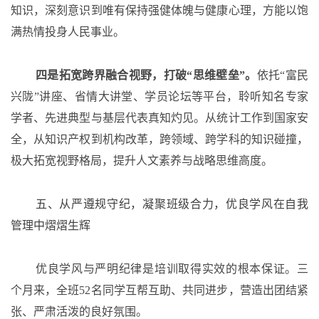
知识，深刻意识到唯有保持强健体魄与健康心理，方能以饱
满热情投身人民事业。
四是拓宽跨界融合视野，打破
“思维壁垒”。
依托
“富民
兴陇”讲座、省情大讲堂、学员论坛等平台，聆听知名专家
学者、先进典型与基层代表真知灼见。从统计工作到国家安
全，从知识产权到机构改革，跨领域、跨学科的知识碰撞，
极大拓宽视野格局，提升人文素养与战略思维高度。
五、从严遵规守纪，凝聚班级合力，优良学风在自我
管理中熠熠生辉
优良学风与严明纪律是培训取得实效的根本保证。三
个月来，全班
52名同学互帮互助、共同进步，营造出团结紧
张、严肃活泼的良好氛围。