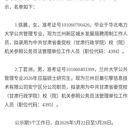
示，名单如下：
1.
徐晨
，女，准考证号
101060700426，毕业于
华北电力
大学
公共管理
专业，现为
兰州新区城乡发展局聘用制工作人
员
，拟录用为中共甘肃省委党校（甘肃行政学院）校（院）
机关参照公务员法管理单位工作人员（职位代码：
4394
）。
2.
丁若洲
，
男
，准考证号
101060403309，
兰州大学公共
管理专业
2026年应届硕士研究生
，现为兰州巨量引擎信息技
术有限公司安宁区分公司
职员
，拟录用为中共甘肃省委党校
（甘肃行政学院）校（院）机关参照公务员法管理单位工作
人员（职位代码：
4395
）。
公示期
5个工作日，自202
6
年
5
月
22
日至
5
月
28
日。