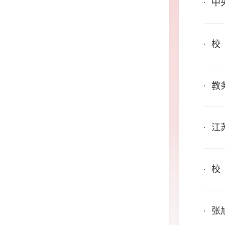
中
校
教
江
校
张