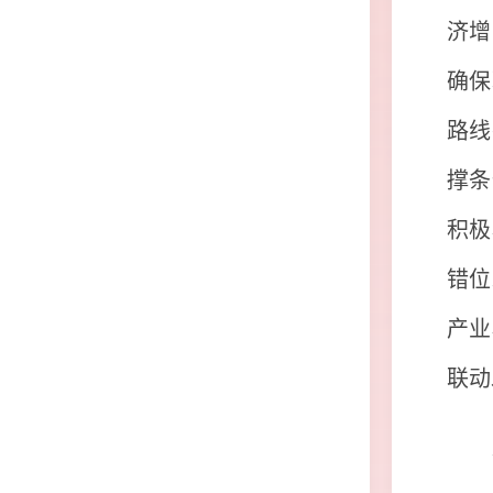
济增
确保
路线
撑条
积极
错位
产业
联动