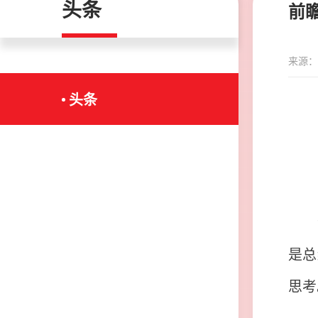
头条
前
来源：
头条
今
是总
思考