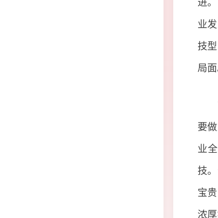
进。
业发
技型
局面
要做
业全
技。
宝贵
浓厚