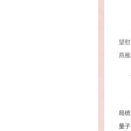
望慰
燕雁
下
局统
量子