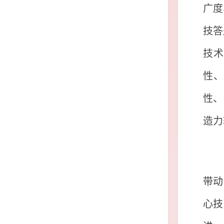
广度
技答
技术
性、
性、
造力
带动
心技