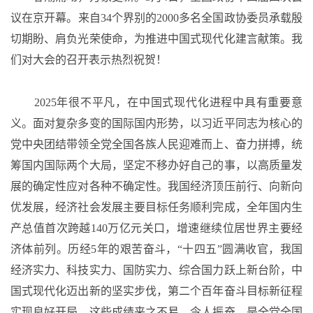
议在京开幕。来自34个界别的2000多名全国政协委员承载殷
切期盼、肩负光荣使命，为推进中国式现代化建言献策。我
们对大会的召开表示热烈祝贺！
2025年很不平凡，在中国式现代化进程中具有重要意
义。面对复杂多变的国际国内形势，以习近平同志为核心的
党中央团结带领全党全国各族人民迎难而上、奋力拼搏，统
筹国内国际两个大局，坚定不移办好自己的事，以高质量发
展的确定性应对各种不确定性。我国经济顶压前行、向新向
优发展，经济社会发展主要目标任务顺利完成，全年国内生
产总值首次跨越140万亿元关口，增速继续位居世界主要经
济体前列。历经5年的艰苦奋斗，“十四五”圆满收官，我国
经济实力、科技实力、国防实力、综合国力跃上新台阶，中
国式现代化迈出新的坚实步伐，第二个百年奋斗目标新征程
实现良好开局。这些成绩来之不易、令人振奋，是全党全国