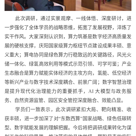
此次调研
，
通过实景观摩、一线体悟、深度研讨，进
一步强化了全体学员的战略思维，拓宽了发展视野，淬炼了
实干作风。大家深刻认识到
，
算力筑基是数字经济高质量发
展的硬核支撑，庆阳国家级算力枢纽节点建设成果丰硕、意
义重大；算电协同是绿色算力行稳致远的关键路径，风光火
储一体化、绿氢高效利用等模式示范引领、可学可鉴；产业
生态融合是算力赋能实体经济的主攻方向，氢能、低空经济
等新兴产业与数字技术深度耦合、前景广阔；数字智慧治理
是提升现代化治理能力的重要抓手，
AI 大模型与政务服
务、自然资源监管、园区安全管控深度融合、效能凸显。
学员们一致表示，此次调研紧扣大局、靶向精准、收
获丰硕，进一步加深了对
“东数西算”国家战略、绿色低碳转
型、数字赋能发展的理解把握。今后将把调研成果转化为谋