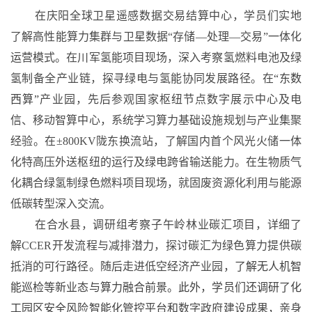
在庆阳全球卫星遥感数据交易结算中心，学员们实地
了解高性能算力集群与卫星数据
“存储—处理—交易”一体化
运营模式。在川军氢能项目现场，深入考察氢燃料电池及绿
氢制备全产业链，探寻绿电与氢能协同发展路径。在
“东数
西算”
产业园，先后参观国家枢纽节点数字展示中心及电
信、移动智算中心，系统学习算力基础设施规划与产业集聚
经验。在
±800KV陇东换流站，了解国内首个风光火储一体
化特高压外送枢纽的运行及绿电跨省输送能力。在生物质气
化耦合绿氢制绿色燃料项目现场，就固废资源化利用与能源
低碳转型深入交流。
在合水县，调研组考察子午岭林业碳汇项目，详细了
解
CCER开发流程与减排潜力，探讨碳汇为绿色算力提供碳
抵消的可行路径。随后走进低空经济产业园
，
了解无人机智
能巡检等新业态与算力融合前景。此外，学员们还调研了化
工园区安全风险智能化管控平台
和
数字政府建设成果，亲身