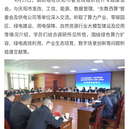
4月23日，调研组在庆阳市委党校组织召开专题座谈
会。与庆阳市发改、工信、能源、数据管理、“东数西算”管
委会及供电公司等单位深入交流。
听取了
算力产业、零碳园
区、绿电建设、用电保障
、
自然资源
行业
大模型
建设及应用
等
情况介绍
，学员们结合调研所见所悟，围绕绿色算力扩
容、绿电高效利用、产业生态培育、数字场景创新等问题积
极建言献策
。