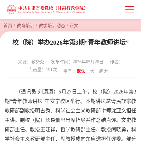
>
>
>
首页
教育培训
教学培训动态
正文
校（院）举办2026年第3期“青年教师讲坛”
来源：教务处
发布时间：2026年05月28日
作者：
点击量：
191
次
字号：
默认
大
超大
（通讯员
刘潇潇）
5
月
2
7
日上午，校（院）
2026年第
3
期
“青年教师讲坛”在安宁校区举行。本期讲坛邀请民族宗教
教研部副教授
明占秀
、
科学社会主义教研部讲师沈亚文
担任
主讲。
副校（院）长聂佃忠出席指导并作总结点评。文史
教
研部主任、教授
王旺祥
，
哲学教研部主任
、教授
闫晓勇
，
科
学社会主义教研部主任
、
副
教授
成向东
应邀担任评委。部分