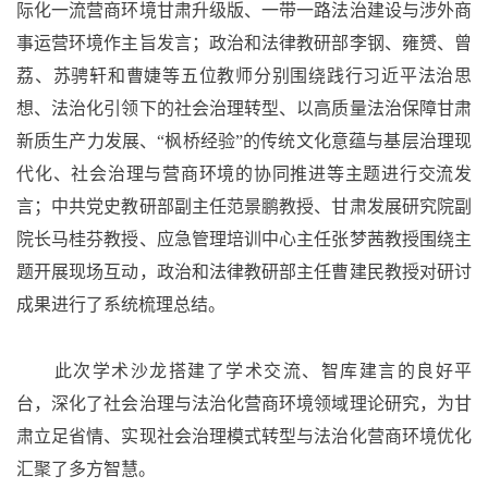
际化一流营商环境甘肃升级版、一带一路法治建设与涉外商
事运营环境作主旨发言；政治和法律教研部李钢、雍赟、曾
荔、苏骋轩和曹婕等五位教师分别围绕践行习近平法治思
想、法治化引领下的社会治理转型、以高质量法治保障甘肃
新质生产力发展、
“
枫桥经验
”
的传统文化意蕴与基层治理现
代化、社会治理与营商环境的协同推进等主题进行交流发
言；中共党史教研部副主任范景鹏教授、甘肃发展研究院副
院长马桂芬教授、应急管理培训中心主任张梦茜教授围绕主
题开展现场互动，政治和法律教研部主任曹建民教授对研讨
成果进行了系统梳理总结。
此次学术沙龙搭建了学术交流、智库建言的良好平
台，深化了社会治理与法治化营商环境领域理论研究，为甘
肃立足省情、实现社会治理模式转型与法治化营商环境优化
汇聚了多方智慧。