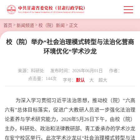
>
>
>
首页
新闻频道
校（院）新闻
正文
校（院）举办“社会治理模式转型与法治化营商
环境优化”学术沙龙
来源：科研处
发布时间：2026年06月01日
作者：
点击量：
144
次
字号：
默认
大
超大
为深入学习贯彻习近平法治思想，推动校（院）
“
六高
六有
”
总体目标落实，促进广大教研人员进一步强化法治理
论素养与学术研究能力，
2026
年
5
月
26
日下午，
由校（院）
主办，
科研处、政治和法律教研部、青工委
承办的学术沙龙
在安宁校区举行。此次学术沙龙以
“
社会治理模式转型与法