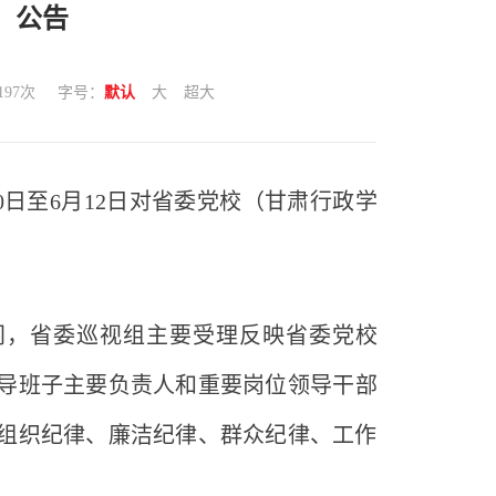
）公告
197
次
字号：
默认
大
超大
0
日至
6
月
1
2
日
对
省委党校（甘肃行政学
间，
省委巡视组主要受理反映
省委党校
导班子主要负责人和重要岗位领导干部
组织纪律、廉洁纪律、群众纪律、工作