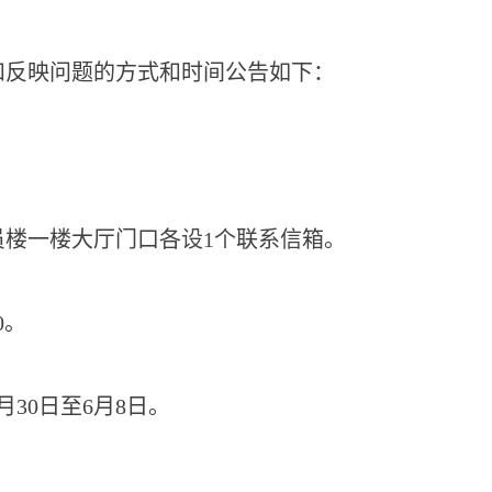
和反映问题的方式
和时间
公告如下：
员
楼一楼大厅
门口
各
设
1个
联系信
箱
。
0
。
月
30
日至
6
月
8
日。