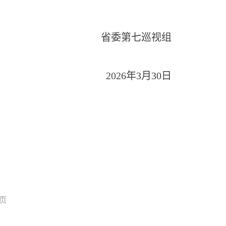
省委第七巡视组
202
6
年
3
月
30
日
页