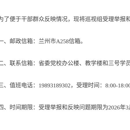
为了便于干部群众反映情况，现将巡视组受理举报
一、
邮政信箱
：
兰州市
A25
8
信箱
。
二、联系信箱：
省委党校
办公楼
、
教学楼和
三号学
三、值班
电话
：
19893189302
，受理时间：
8
:0
0
-18:0
四、
时间期限：
受理举报和反映问题
期限为202
6
年
3