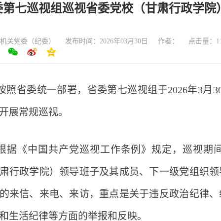
委第七巡视组巡视省委党校（甘肃行政学院
机关党委（纪委）
发布时间：2026年03月30日
作者：
点击量：
1
按照省委统一部署，省委第
七
巡视组于
202
6
年
3
月
3
开展常规
巡视。
根据《中国共产党巡视工作条例》规定，
巡视期
肃行政学院）
领
导班子及其成员、下一级党组织领
的来信、来电、来访，重点是关于违反政治纪律、
和生活纪律等方面的举报和反映。