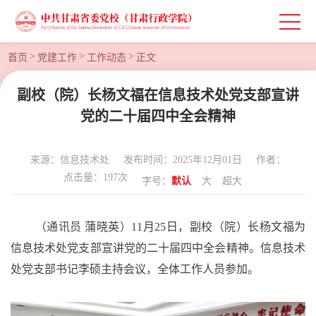
>
>
>
首页
党建工作
工作动态
正文
副校（院）长杨文福在信息技术处党支部宣讲
党的二十届四中全会精神
来源：信息技术处
发布时间：2025年12月01日
作者：
点击量：
197
次
字号：
默认
大
超大
（通讯员
蒲晓英
）
1
1
月
25
日，副校（院）长杨文福为
信息技术
处党支部
宣讲党的二十届四中全会精神
。
信息技术
处党支部书记
李硕
主持会议，全体工作人员参加。