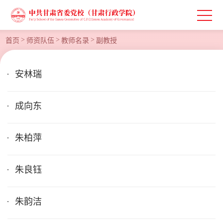
>
>
>
首页
师资队伍
教师名录
副教授
安林瑞
成向东
朱柏萍
朱良钰
朱韵洁