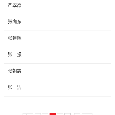
严翠霞
张向东
张建晖
张 振
张朝霞
张 洁