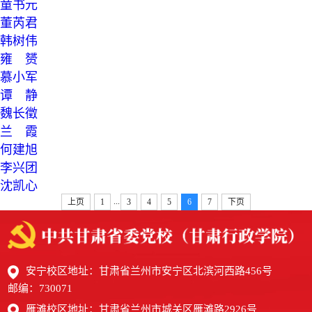
童书元
董芮君
韩树伟
雍 赟
慕小军
谭 静
魏长徵
兰 霞
何建旭
李兴团
沈凯心
...
上页
1
3
4
5
6
7
下页
安宁校区地址：甘肃省兰州市安宁区北滨河西路456号
邮编：730071
雁滩校区地址：甘肃省兰州市城关区雁滩路2926号