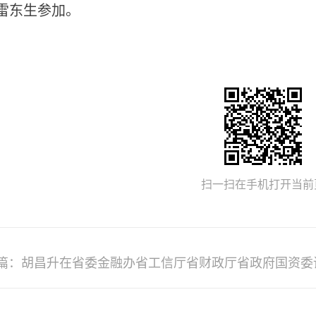
雷东生参加。
扫一扫在手机打开当前
篇：胡昌升在省委金融办省工信厅省财政厅省政府国资委调
社会高质量发展