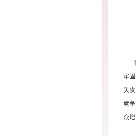
牢固
头食
竞争
众增