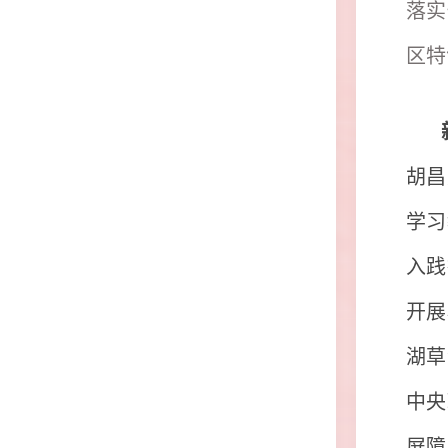
落实
区特
胡昌
学习
入践
开展
湖草
中央
屏障