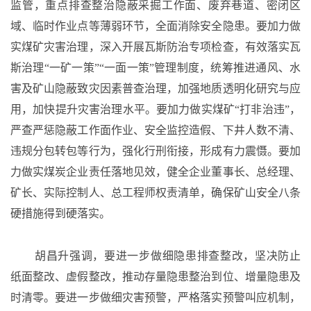
监管，重点排查整治隐蔽采掘工作面、废弃巷道、密闭区
域、临时作业点等薄弱环节，全面消除安全隐患。要加力做
实煤矿灾害治理，深入开展瓦斯防治专项检查，有效落实瓦
斯治理“一矿一策”“一面一策”管理制度，统筹推进通风、水
害及矿山隐蔽致灾因素普查治理，加强地质透明化研究与应
用，加快提升灾害治理水平。要加力做实煤矿“打非治违”，
严查严惩隐蔽工作面作业、安全监控造假、下井人数不清、
违规分包转包等行为，强化行刑衔接，形成有力震慑。要加
力做实煤炭企业责任落地见效，健全企业董事长、总经理、
矿长、实际控制人、总工程师权责清单，确保矿山安全八条
硬措施得到硬落实。
胡昌升强调，要进一步做细隐患排查整改，坚决防止
纸面整改、虚假整改，推动存量隐患整治到位、增量隐患及
时清零。要进一步做细灾害预警，严格落实预警叫应机制，