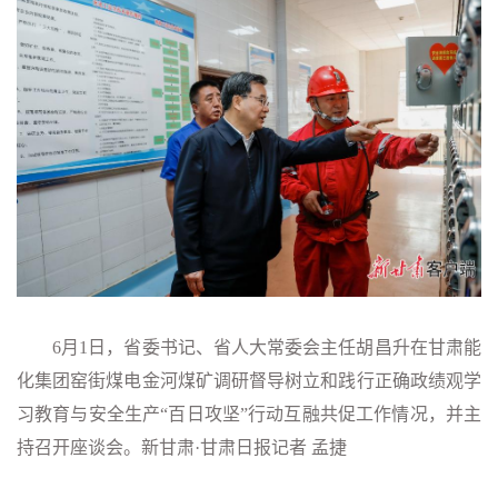
6月1日，省委书记、省人大常委会主任胡昌升在甘肃能
化集团窑街煤电金河煤矿调研督导树立和践行正确政绩观学
习教育与安全生产“百日攻坚”行动互融共促工作情况，并主
持召开座谈会。新甘肃·甘肃日报记者 孟捷