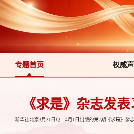
专题首页
权威声
中央党的建设工作
中央党的建设工作领导小组召开会议研究部署树立和践行
总书记关于树立和践行正确政绩观学习教育的重要讲话
《求是》杂志发表
新华社北京3月31日电 4月1日出版的第7期《求是》杂
间有关重要论述的节录。文章强调，政绩观问题是一个
中办印发《通