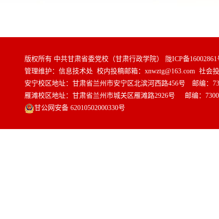
· 深学细悟正确政绩观 汲取实干
· 培训部党支部启动深入开展树
版权所有 中共甘肃省委党校（甘肃行政学院）
陇ICP备16002861
管理维护：信息技术处 校内投稿邮箱：xnwztg@163.com 社会投稿邮
· 教务处党支部部署开展树立和
安宁校区地址：甘肃省兰州市安宁区北滨河西路456号 邮编：730
雁滩校区地址：甘肃省兰州市城关区雁滩路2926号 邮编：7300
甘公网安备 62010502000330号
· 社会和生态文明教研部接续推