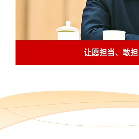
让愿担当、敢担