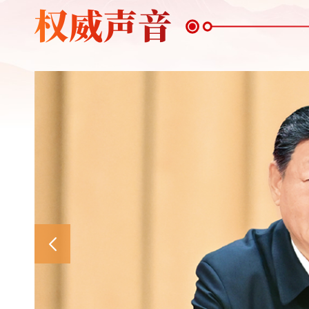
新华社北京2月23日电 近日，中共中央办公厅印发《
观学习教育（以下简称学习教育）。学习教育以县处级以
中央党的建设工作
中央党的建设工作领导小组召开会议研究部署树立和践行
总书记关于树立和践行正确政绩观学习教育的重要讲话
《求是》杂志发表
新华社北京3月31日电 4月1日出版的第7期《求是》杂
间有关重要论述的节录。文章强调，政绩观问题是一个