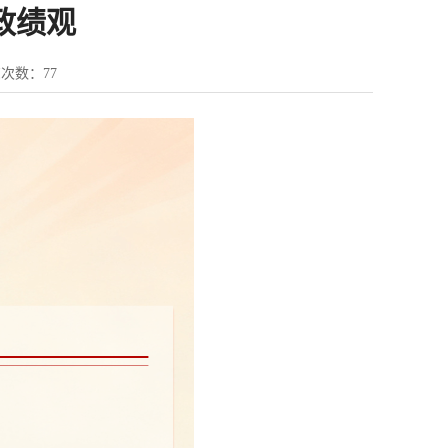
的政绩观
览次数：
77