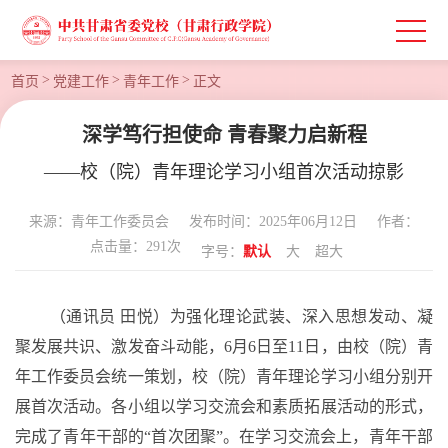
>
>
>
首页
党建工作
青年工作
正文
深学笃行担使命 青春聚力启新程
——校（院）青年理论学习小组首次活动掠影
来源：青年工作委员会
发布时间：2025年06月12日
作者：
点击量：
291
次
字号：
默认
大
超大
（
通讯员
田悦
）
为强化理论武装、深入思想发动、凝
聚发展共识、激发奋斗动能，
6月6日至11日，由
校（院）青
年工作委员会
统一策划，校（院）
青年
理论学习小组
分别开
展首次活动。各小组以学习交流会和素质拓展活动的形式，
完成了青年干部的
“首次团聚”。在学习交流会上，青年干部