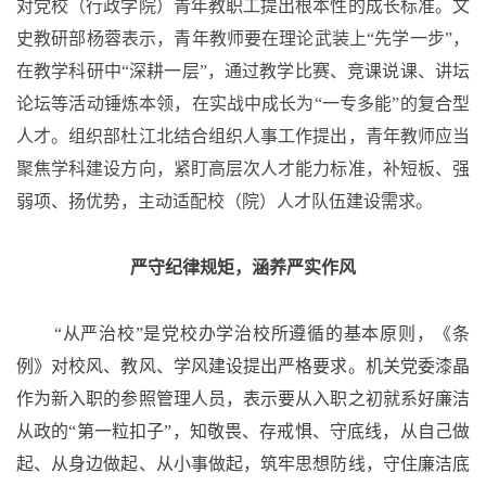
对党校（行政学院）青年教职工提出根本性的成长标准
。文
史教研部杨蓉
表示，青年教师要在理论武装上
“先学一步”，
在教学科研中“深耕一层”，通过教学比赛、竞课说课、讲坛
论坛等活动锤炼本领，在实战中成长为“一专多能”的复合型
人才。组织部杜江北结合组织人事工作提出，青年教师应当
聚焦学科建设方向，紧盯高层次人才能力标准，补短板、强
弱项、扬优势，主动适配校（院）人才队伍建设需求。
严守纪律规矩，涵养严实作风
“从严治校”是党校办学治校所遵循的基本原则，《条
例》对校风、教风、学风建设提出严格要求。机关党委漆晶
作为新入职的参照管理人员，表示要从入职之初就系好廉洁
从政的“第一粒扣子”，知敬畏、存戒惧、守底线，从自己做
起、从身边做起、从小事做起，筑牢思想防线，守住廉洁底