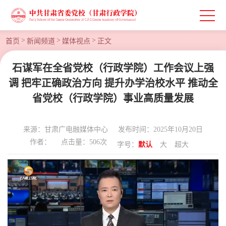
>
>
>
首页
新闻频道
媒体视点
正文
石谋军在全省党校（行政学院）工作会议上强
调 把牢正确政治方向 提升办学治校水平 推动全
省党校（行政学院）事业高质量发展
来源：甘肃广电融媒体中心
发布时间：2025年10月20日
作者：
点击量：
506
次
字号：
默认
大
超大