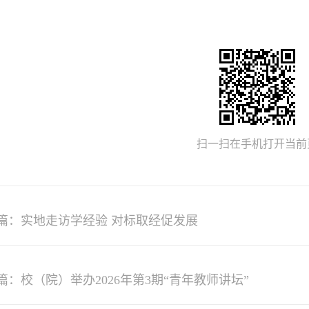
扫一扫在手机打开当前
篇：实地走访学经验 对标取经促发展
篇：校（院）举办2026年第3期“青年教师讲坛”