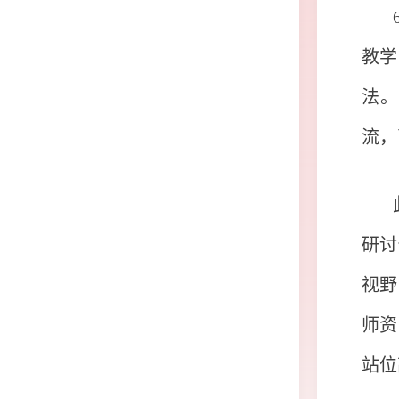
教学
法。
流，
研讨
视野
师资
站位