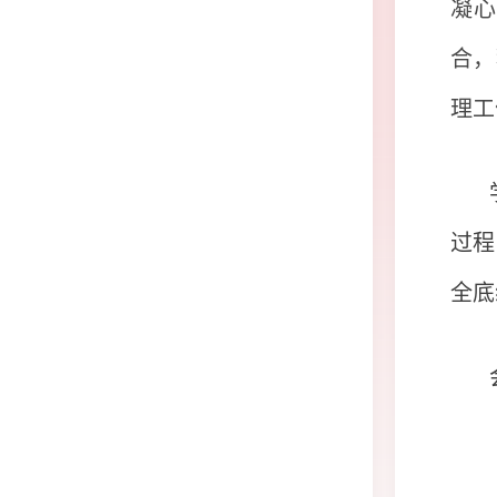
凝心
合，
理工
过程
全底