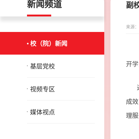
新闻频道
副
来源：
校（院）新闻
开学
基层党校
视频专区
成效
媒体视点
理服