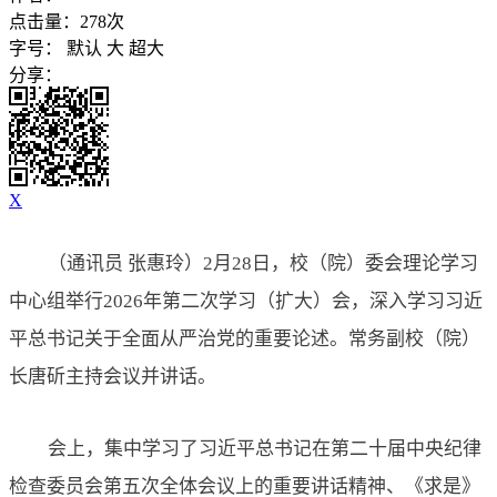
点击量：
278
次
字号：
默认
大
超大
分享：
X
（通讯员
张惠玲
）
2月2
8
日，校（院）委会理论学习
中心组举行
2026年第二次学习（扩大）会，深入学习习近
平总书记关于全面从严治党的重要论述
。
常务副校（院）
长唐斫主持会议并讲话。
会上，
集中学习了
习近平总书记在
第
二十届中央纪律
检查委员会第五次全体会议上的
重要
讲话
精神
、《
求是
》