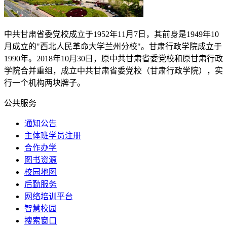
中共甘肃省委党校成立于
1952
年
11
月
7
日，其前身是
1949
年
10
月成立的"西北人民革命大学兰州分校"。甘肃行政学院成立于
1990
年。
2018
年
10
月
30
日，原中共甘肃省委党校和原甘肃行政
学院合并重组，成立中共甘肃省委党校（甘肃行政学院），实
行一个机构两块牌子。
公共服务
通知公告
主体班学员注册
合作办学
图书资源
校园地图
后勤服务
网络培训平台
智慧校园
搜索窗口