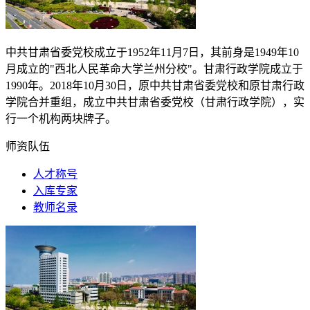
中共甘肃省委党校成立于
1952
年
11
月
7
日，其前身是
1949
年
10
月成立的"西北人民革命大学兰州分校"。甘肃行政学院成立于
1990
年。
2018
年
10
月
30
日，原中共甘肃省委党校和原甘肃行政
学院合并重组，成立中共甘肃省委党校（甘肃行政学院），实
行一个机构两块牌子。
师资队伍
人才称号
入库专家
教师名录