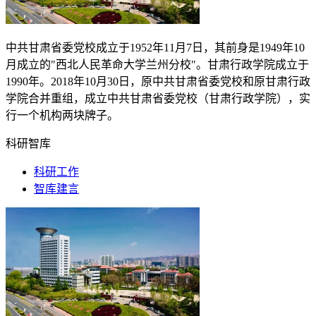
中共甘肃省委党校成立于
1952
年
11
月
7
日，其前身是
1949
年
10
月成立的"西北人民革命大学兰州分校"。甘肃行政学院成立于
1990
年。
2018
年
10
月
30
日，原中共甘肃省委党校和原甘肃行政
学院合并重组，成立中共甘肃省委党校（甘肃行政学院），实
行一个机构两块牌子。
科研智库
科研工作
智库建言