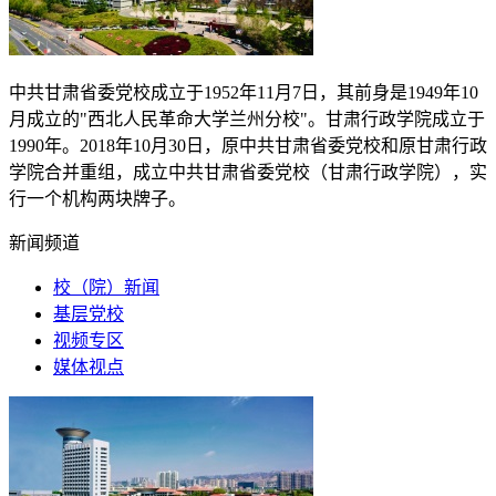
中共甘肃省委党校成立于
1952
年
11
月
7
日，其前身是
1949
年
10
月成立的"西北人民革命大学兰州分校"。甘肃行政学院成立于
1990
年。
2018
年
10
月
30
日，原中共甘肃省委党校和原甘肃行政
学院合并重组，成立中共甘肃省委党校（甘肃行政学院），实
行一个机构两块牌子。
新闻频道
校（院）新闻
基层党校
视频专区
媒体视点