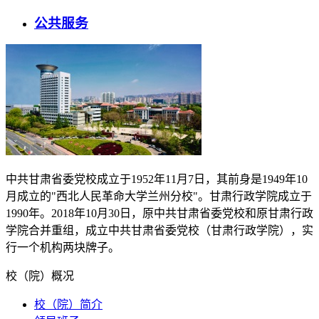
公共服务
中共甘肃省委党校成立于
1952
年
11
月
7
日，其前身是
1949
年
10
月成立的"西北人民革命大学兰州分校"。甘肃行政学院成立于
1990
年。
2018
年
10
月
30
日，原中共甘肃省委党校和原甘肃行政
学院合并重组，成立中共甘肃省委党校（甘肃行政学院），实
行一个机构两块牌子。
校（院）概况
校（院）简介