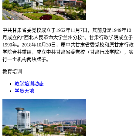
中共甘肃省委党校成立于
1952
年
11
月
7
日，其前身是
1949
年
10
月成立的"西北人民革命大学兰州分校"。甘肃行政学院成立于
1990
年。
2018
年
10
月
30
日，原中共甘肃省委党校和原甘肃行政
学院合并重组，成立中共甘肃省委党校（甘肃行政学院），实
行一个机构两块牌子。
教育培训
教学培训动态
学员天地