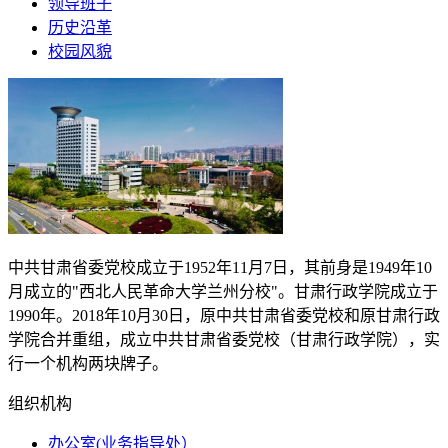
领导班子
历史沿革
校园风貌
中共甘肃省委党校成立于
1952
年
11
月
7
日，其前身是
1949
年
10
月成立的"西北人民革命大学兰州分校"。甘肃行政学院成立于
1990
年。
2018
年
10
月
30
日，原中共甘肃省委党校和原甘肃行政
学院合并重组，成立中共甘肃省委党校（甘肃行政学院），实
行一个机构两块牌子。
组织机构
办公室(业务指导处）