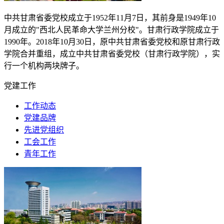
中共甘肃省委党校成立于
1952
年
11
月
7
日，其前身是
1949
年
10
月成立的"西北人民革命大学兰州分校"。甘肃行政学院成立于
1990
年。
2018
年
10
月
30
日，原中共甘肃省委党校和原甘肃行政
学院合并重组，成立中共甘肃省委党校（甘肃行政学院），实
行一个机构两块牌子。
党建工作
工作动态
党建品牌
先进党组织
工会工作
青年工作