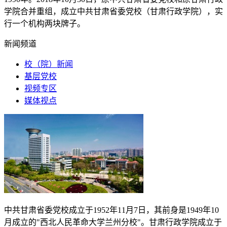
学院合并重组，成立中共甘肃省委党校（甘肃行政学院），实
行一个机构两块牌子。
新闻频道
校（院）新闻
基层党校
视频专区
媒体视点
中共甘肃省委党校成立于
1952
年
11
月
7
日，其前身是
1949
年
10
月成立的"西北人民革命大学兰州分校"。甘肃行政学院成立于