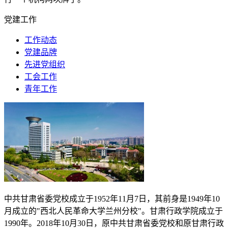
党建工作
工作动态
党建品牌
先进党组织
工会工作
青年工作
中共甘肃省委党校成立于
1952
年
11
月
7
日，其前身是
1949
年
10
月成立的"西北人民革命大学兰州分校"。甘肃行政学院成立于
1990
年。
2018
年
10
月
30
日，原中共甘肃省委党校和原甘肃行政