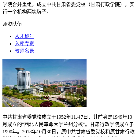
学院合并重组，成立中共甘肃省委党校（甘肃行政学院），实
行一个机构两块牌子。
师资队伍
人才称号
入库专家
教师名录
中共甘肃省委党校成立于
1952
年
11
月
7
日，其前身是
1949
年
10
月成立的"西北人民革命大学兰州分校"。甘肃行政学院成立于
1990
年。
2018
年
10
月
30
日，原中共甘肃省委党校和原甘肃行政