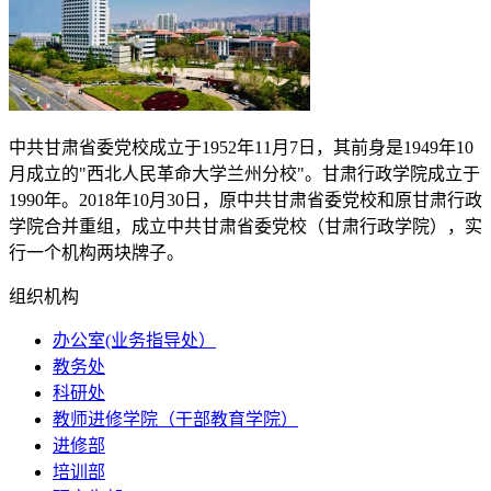
中共甘肃省委党校成立于
1952
年
11
月
7
日，其前身是
1949
年
10
月成立的"西北人民革命大学兰州分校"。甘肃行政学院成立于
1990
年。
2018
年
10
月
30
日，原中共甘肃省委党校和原甘肃行政
学院合并重组，成立中共甘肃省委党校（甘肃行政学院），实
行一个机构两块牌子。
组织机构
办公室(业务指导处）
教务处
科研处
教师进修学院（干部教育学院）
进修部
培训部