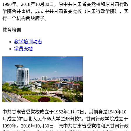
1990
年。
2018
年
10
月
30
日，原中共甘肃省委党校和原甘肃行政
学院合并重组，成立中共甘肃省委党校（甘肃行政学院），实
行一个机构两块牌子。
教育培训
教学培训动态
学员天地
中共甘肃省委党校成立于
1952
年
11
月
7
日，其前身是
1949
年
10
月成立的"西北人民革命大学兰州分校"。甘肃行政学院成立于
1990
年。
2018
年
10
月
30
日，原中共甘肃省委党校和原甘肃行政