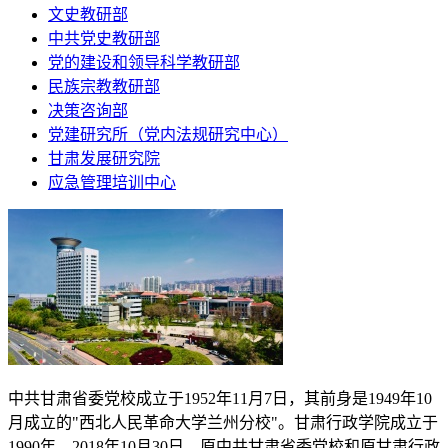
文史教研部
中共党史教研部
党的建设和领导科学教研部
民族宗教教研部
决策咨询部
党建研究所（党内法规研究中心）
甘肃发展研究院
应急管理培训中心
中共甘肃省委党校成立于
1952
年
11
月
7
日，其前身是
1949
年
10
月成立的"西北人民革命大学兰州分校"。甘肃行政学院成立于
1990
年。
2018
年
10
月
30
日，原中共甘肃省委党校和原甘肃行政