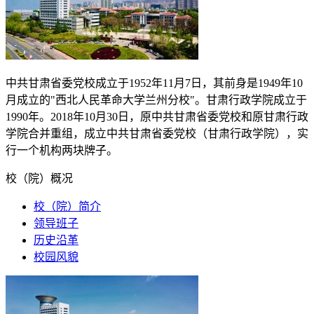
中共甘肃省委党校成立于
1952
年
11
月
7
日，其前身是
1949
年
10
月成立的"西北人民革命大学兰州分校"。甘肃行政学院成立于
1990
年。
2018
年
10
月
30
日，原中共甘肃省委党校和原甘肃行政
学院合并重组，成立中共甘肃省委党校（甘肃行政学院），实
行一个机构两块牌子。
校（院）概况
校（院）简介
领导班子
历史沿革
校园风貌