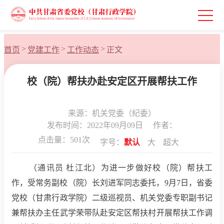
>
>
>
首页
党建工作
工作动态
正文
校（院）帮扶办赴安定区开展帮扶工作
来源：机关党委（纪委）
发布时间：2022年09月09日
作者：
点击量：
501
次
字号：
默认
大
超大
（
通讯员
杜江北）
为进一步做好校（院）帮扶工
作，受常务副校（院）长刘进军同志委托，
9月7日，省委
党校（甘肃行政学院）
二级巡视员、机关党委专职副书记
兼帮扶办主任
武学荣
带队赴安定区帮扶村开展帮扶工作调