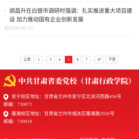
胡昌升在白银市调研时强调：扎实推进重大项目建
设 加力推动国有企业创新发展
2026-02-25
...
...
上页
1
3
4
5
6
7
47
下页
安宁校区地址：甘肃省兰州市安宁区北滨河西路456号
邮编：730071
雁滩校区地址：甘肃省兰州市城关区雁滩路2926号
邮编：730010