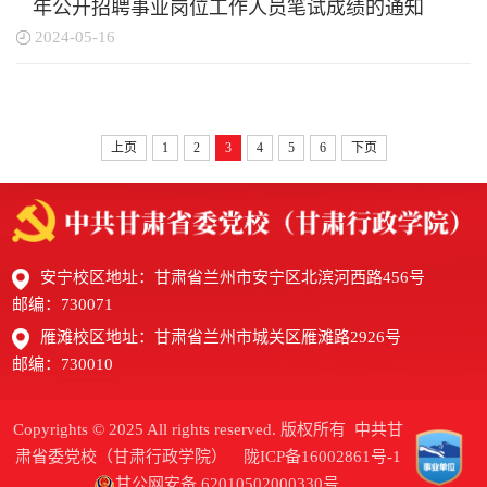
年公开招聘事业岗位工作人员笔试成绩的通知
2024-05-16
上页
1
2
3
4
5
6
下页
安宁校区地址：甘肃省兰州市安宁区北滨河西路456号
邮编：730071
雁滩校区地址：甘肃省兰州市城关区雁滩路2926号
邮编：730010
Copyrights © 2025 All rights reserved. 版权所有 中共甘
肃省委党校（甘肃行政学院）
陇ICP备16002861号-1
甘公网安备 62010502000330号