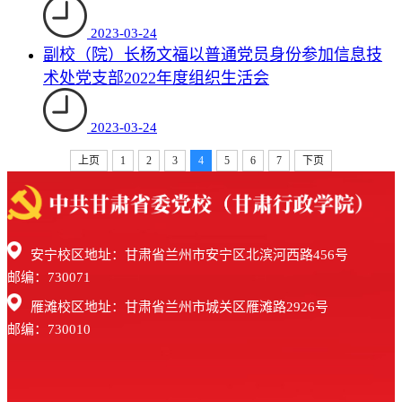
2023-03-24
副校（院）长杨文福以普通党员身份参加信息技
术处党支部2022年度组织生活会
2023-03-24
上页
1
2
3
4
5
6
7
下页
安宁校区地址：甘肃省兰州市安宁区北滨河西路456号
邮编：730071
雁滩校区地址：甘肃省兰州市城关区雁滩路2926号
邮编：730010