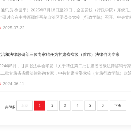
（通讯员 徐世平）2025年7月18日至20日，全国党校（行政学院）系统
设”研讨会在中共新疆维吾尔自治区委员会党校（行政学院）召开。中央党
霞、中共新疆维吾尔自治区委员会党校（行政学院）常务副校（院）长刘
2025-07-22
级教授胡建淼等参加会议。研讨会的议题是深入学习贯彻落实党的二十届三中
政治和法律教研部三位专家聘任为甘肃省省级（首席）法律咨询专家
2024年5月，甘肃省法学会印发《关于聘任第二批甘肃省省级法律咨询专家的通
第二批甘肃省省级法律咨询专家，中共甘肃省委党校（甘肃行政学院）政
肃省法学会审核研究，从第一批、第二批甘肃省省级法律咨询专家中确定5
2024-06-11
肃行政学院）政治和法律教研部主任曹建民教授入选。甘肃省法学会是中共甘
上页
1
2
3
4
5
6
下页
共58条