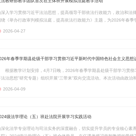
政法教研部教学团队首次在主体班开展模拟法庭教学活动
为深入学习贯彻习近平法治思想，提高领导干部依法行政能力，政治和法律
围绕《举办行政审判模拟法庭，提高依法行政能力》主题，为2026年春
会主义思想进修班（“习近平法治思想”研究专题）成功开展了模拟法庭教
2026-04-27
部、后勤服务中心紧密协作，全面做好各项协调服务保障工作，为活动高质量
2026年春季学期县处级干部学习贯彻习近平新时代中国特色社会主义思想
根据教学计划安排，4月7日晚，2026年春季学期县处级干部学习贯彻
平法治思想”研究专题）组织开展“三带来”双向交流活动。本次活动由政
教授、联系教研部部分教师、进修班全体学员及班主任参加。 活动前
2026-04-09
困惑与实践难题，政治和法律教研部对学员提交的问题系统梳理，形...
2024级法学理论（五）班赴法院开展学习实践活动
为深化法学专业理论与司法实务的深度融合，切实提升学员的专业核心素养与
（院）2024级法学理论（五）班全体学员，在任课老师冯学智教授的带