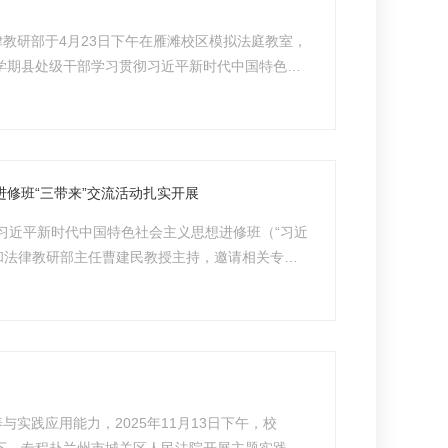
教研部于4月23日下午在雁滩校区模拟法庭教室，
季学期县处级干部学习贯彻习近平新时代中国特色社
学活动。本次案例教学活动顺利举办，教务处、进修
...
进修班“三带来”交流活动扎实开展
习近平新时代中国特色社会主义思想进修班（“习近
治和法律教研部主任曹建民教授主持，邀请相关专家
期，进修班学员立足工作实际深入思考，提出理论
实践应用能力，2025年11月13日下午，校
领下，专程赴兰州市城关区人民法院开展主题实践学