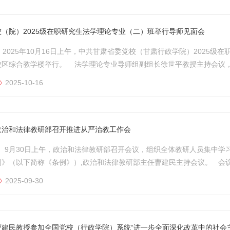
校（院）2025级在职研究生法学理论专业（二）班举行导师见面会
2025年10月16日上午，中共甘肃省委党校（甘肃行政学院）2025级
校区综合教学楼举行。 法学理论专业导师组副组长徐世平教授主持会议
（二）班全体学员参加。 法学理论专业导师组组长、政治和法律教研部
2025-10-16
沿革，围绕校（院）研究生培养提出具体要求和落实措施：一要始终将党性教
政治和法律教研部召开推进从严治教工作会
9月30日上午，政治和法律教研部召开会议，组织全体教研人员集中学
例》（以下简称《条例》）,政治和法律教研部主任曹建民主持会议。 会
重要指示精神，政治和法律教研部的各项工作要坚持党校姓党根本原则，
2025-09-30
治校、质量立校，全面提升党务干部履职能力与专业技术人员综合业务水平。 
曹建民教授参加全国党校（行政学院）系统“进一步全面深化改革中的社会