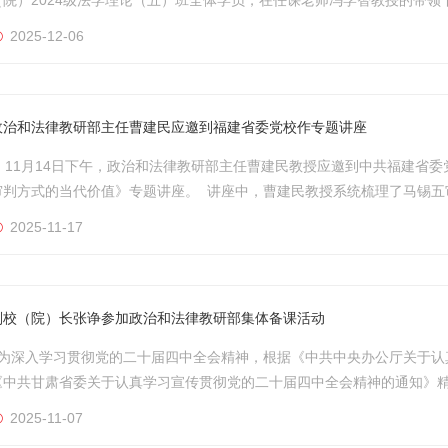
习活动。本次活动精心设置实地参观、专业讲解、模拟庭审三大核心模块
2025-12-06
台。 在法院工作人员引导下，学员有序进入诉讼服务中心。中心标准化设
政治和法律教研部主任曹建民应邀到福建省委党校作专题讲座
11月14日下午，政治和法律教研部主任曹建民教授应邀到中共福建省委
审判方式的当代价值》专题讲座。 讲座中，曹建民教授系统梳理了马锡五
当前基层治理与司法实践，深入阐述了新时代继承和弘扬马锡五审判方式
2025-11-17
调，马锡五审判方式是中国特色社会主义法治道路的红色基因和源头之一，其
副校（院）长张诤参加政治和法律教研部集体备课活动
为深入学习贯彻党的二十届四中全会精神，根据《中共中央办公厅关于认
《中共甘肃省委关于认真学习宣传贯彻党的二十届四中全会精神的通知》精
课活动，政治和法律教研部主任曹建民教授主持，分管副校（院）长张诤及
2025-11-07
师就《认真学习贯彻党的二十届四中全会精神》《推进社会主义法治建设达到