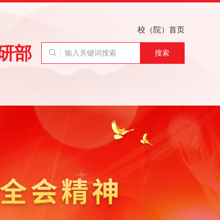
校（院）首页
研部
搜索