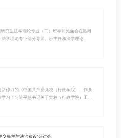
在职研究生法学理论专业（二）班导师见面会在雁滩
，法学理论专业部分导师、班主任和法学理论
主任曹建民教授介绍了校（院）法学理论专业的历史
育放...
习新修订的《中国共产党党校（行政学院）工作条
议学习了习近平总书记关于党校（行政学院）工作
深化教学改革，加强党的创新理论研究，落实从严
...
主义民主与法治建设”研讨会