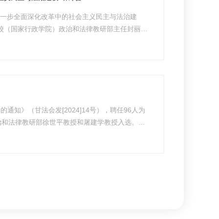
“进一步全面深化改革中的社会主义民主与法治建
校（国家行政学院）政治和法律教研部主任封丽
宝东、中央党校（行政学院）政治和法律教研部一
全会精...
知》（甘法会发[2024]14号），聘任96人为
治和法律教研部徐世平教授和屠建学教授入选。甘
1人为首席法律咨询专家，中共甘肃省委党校（甘
肃省委...