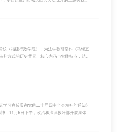
，为学员搭建起一座理论与实践紧密衔接的重要平
施展现...
党校（福建行政学院），为法学教研部作《马锡五
审判方式的历史背景、核心内涵与实践特点，结合
的意义，以及马锡五审判方式的当代价值。他强
所...
真学习宣传贯彻党的二十届四中全会精神的通知》
神，11月5日下午，政治和法律教研部开展集体备
教研部全体人员参加。 集体备课会上，教研部老
...