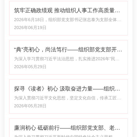
开展“聚合力、聚民心，访难题、访民情，听期盼、听民
筑牢正确政绩观 推动组织人事工作高质量发
意”支部共建及主题党日活动。副校（院）长张诤参加活
动，校（院）委委员、组织部部长张志泰作政策宣讲。 上
展——组织部党支部开展党课学习
2026年6月18日，组织部党支部书记张志泰为支部全体党
午10时30分，活动在郭川村正式展开。到村后，张诤与当
员讲授树立和践行正确政绩观专题党课。 本次党课从历史
2026年06月19日
地党员群众和驻村干部亲切交流，详细
溯源、内在逻辑、科学内涵、学习教育要求四个方面进行
系统阐述。一是寻根溯源，辩证汲取传统政绩治理智慧。
“典”亮初心，尚法笃行——组织部党支部开展
授课梳理我国古代政绩观念发展脉络及治理思想，剖析古
代政绩观的历史局限，为新时代树立正确政绩观提供历史
民法典专题学习
为深入学习贯彻习近平法治思想，扎实推进2026年“民法
借鉴。二是深挖理论，厘清政绩观的内在逻辑关系。政绩
典宣传月”活动走深走实，5月28日下午，组织部党支部紧
2026年05月29日
观根植于世界观、人生观、价值观，三者相互
扣“‘典’亮初心，尚法笃行”活动主题，组织全体党员开展民
法典专题理论学习，推动法治精神入脑入心、落地见效。
探寻《读者》初心 汲取奋进力量——组织部
学习中，支部坚持政治引领、学用结合，把民法典学习与
党性教育、组织工作实践紧密融合。周俊杰同志、王威栋
党支部与信息技术处党支部联合开展主题党
为深入贯彻习近平文化思想，坚定文化自信，传承工匠精
同志与李仕旋同志围绕《中华人民共和国民法典（草
神，5月27日下午，组织部党支部、信息技术处党支部联
2026年05月28日
日活动
案）》说明及相关内容进行领学，全体
合开展主题党日活动。全体党员走进读者博物馆，探寻
《读者》初心，汲取奋进力量，在文化浸润中感悟使命、
廉润初心 砥砺前行——组织部党支部、老干
锤炼党性。副校（院）长张诤参加。 活动现场，全体党员
佩戴党员徽章、有序入场，在讲解员的引导下逐一参观读
部处党支部和交流合作处党支部联合开展廉
为深入学习贯彻习近平新时代中国特色社会主义思想，推