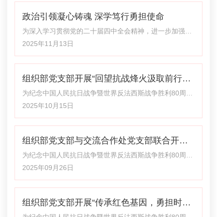
展“光影铸魂忆国殇，初心如磐担使命”主题党日活动，支
政治引领凝心铸魂 深学笃行勇担使命
部全体党员参加此次活动。 活动伊始，全体党员集
中观看了电影《南京照相馆》。影片以独特的光影叙事，
为深入学习贯彻党的二十届四中全会精神，进一步加强支
将南京大屠杀那段黑暗残酷的历史缓缓铺展，通过一个个
部党建工作的交流与互鉴，11月12日下午，组织部党支部
2025年11月13日
鲜活的人物、一段
与研究生部党支部联合开展了以“政治引领凝心铸魂，深学
笃行勇担使命”为主题的支部共建暨主题党日活动。活动由
组织部党支部开展“回望抗战烽火汲取前行力
研究生部党支部书记郭丽芳同志主持，校（院）委委员、
组织部长、机关党委委员张志泰同志莅临指导，两支部全
量，立足岗位实际践行时代使命”主题党日活
为纪念中国人民抗日战争暨世界反法西斯战争胜利80周
体党员参加。 组织部党支部全体党员首先参观了雁滩校区
年，组织部党支部积极响应省委直属机关工委通知要求，
2025年10月15日
动
党建文化阵地，观看了研究生部党支部
组织全体党员前往兰州市博物馆，参观“甘肃抗日战争革命
文献展”，旨在引导党员干部从抗战历史中汲取精神力量，
组织部党支部与交流合作处党支部联合开展
勇担时代使命。 展览以“全民抗战”“日军暴行”“中流砥柱”为
三大核心主题，通过200余幅（件）珍贵文献系统呈现抗
主题党日活动
为纪念中国人民抗日战争暨世界反法西斯战争胜利80周
战历史图景。展品涵盖抗战时期甘肃地区的重要报刊、照
年，深入传承红色基因，厚植爱国情怀，9月26日下午，
2025年09月26日
片、书信及实物复制品等，既清晰
组织部党支部与交流合作处党支部联合开展“铭记历史汲取
奋进力量，立足岗位践行时代使命”主题党日活动，集体观
组织部党支部开展“传承红色基因，勇担时代
看了历史题材影片《731》，在回望历史中凝聚奋进力
量。 影片讲述了在抗战胜利前夕，侵华日军为了扭转战局
使命”主题党日活动
为纪念中国人民抗日战争暨世界反法西斯战争胜利80周