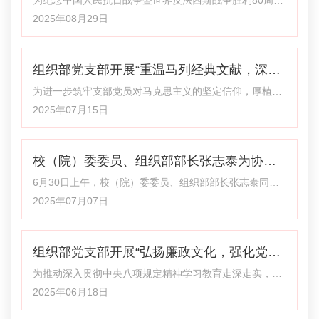
在我国东北哈尔滨平房区开展细菌战研究，屠戮百姓进行
年，8月29日下午，组织部党支部全体党员在支部书记张
2025年08月29日
人体实验的故事。该影片既体现战争的残酷
志泰同志带领下，在校（院）图书和文化馆视听欣赏室开
展主题党日活动，集体观看抗战题材影片《浴血山河》。
组织部党支部开展“重温马列经典文献，深切
在观看过程中，大家了解了“八路军冀南抗日根据地”的浴
血岁月，感受了八路军与广大人民群众间“军民鱼水”的真
感悟真理伟力”主题党日活动
为进一步筑牢支部党员对马克思主义的坚定信仰，厚植共
挚感情，体会到在这场艰苦卓绝的民族解放斗争中，中国
产主义远大理想，2025年7月14日下午，组织部党支部组
2025年07月15日
共产党面对惊涛骇浪冲锋在前，在万众期待中
织全体党员赴校（院）安宁校区图书和文化馆，开展“重温
马列经典文献，深切感悟真理伟力”主题党日活动。 “信仰
校（院）委委员、组织部部长张志泰为协管
之光——马克思主义文献典藏展”甘肃巡展，通过翔实的文
献资料、珍贵的历史手稿与生动的影像呈现，系统回溯了
部门讲授专题党课
6月30日上午，校（院）委委员、组织部部长张志泰同志
马克思主义经典文献的创作脉络、传播足迹，以及其在中
以“扎实开展学习教育，切实加强作风建设”为题，为协管
2025年07月07日
国革命、建设与改革历程中留下的深远
部门党员干部讲授专题党课。组织部、老干部处、交流合
作处等3个部门党员干部参加。 党课从“深刻领会习近平总
组织部党支部开展“弘扬廉政文化，强化党性
书记关于加强党的作风建设的重要论述”、“坚持党性党风
党纪一起抓、不断加强党的作风建设”、“坚持守好关键关
修养”主题党日活动
为推动深入贯彻中央八项规定精神学习教育走深走实，扎
口，推动学习教育向纵深发展”三方面展开，坚持学理阐释
实推进清廉校园建设，6月17日下午，组织部党支部以参
2025年06月18日
与典型示范相结合，逻辑缜密
观机关党委（纪委）、工会主办的“翰墨书廉韵 清风润校