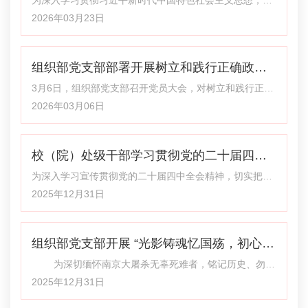
者博物馆及读者插图艺术馆。通过创刊史料、经典期刊、
进党纪学习教育常态化长效化，切实增强党员干部纪律意
2026年03月23日
政教育主题党日活动
图文影像、实物藏品等，全面了解《读者》四十余年
识和规矩意识，落实校（院）“纪律教育月”活动要求，3月
20日下午，组织部党支部、老干部处党支部与交流合作处
组织部党支部部署开展树立和践行正确政绩
党支部联合开展“廉润初心 砥砺前行”主题党日活动，组织
全体党员赴甘肃省女子监狱开展廉政警示教育。 活动中，
观学习教育工作
3月6日，组织部党支部召开党员大会，对树立和践行正确
全体党员严格遵守活动纪律，有序完成参观学习。通过参
政绩观学习教育工作进行部署，党支部全体党员参加会
2026年03月06日
观监狱实景，接受了深刻的廉政警示教育
议。张志泰同志主持会议并作安排部署。 会议传达学习了
中央、省委、校（院）关于部署开展树立和践行正确政绩
校（院）处级干部学习贯彻党的二十届四中
观学习教育的会议精神和相关通知要求，并对支部开展学
习教育工作进行了具体安排。 会议强调，一要深刻认识学
全会精神轮训班（第1期）圆满结束
为深入学习宣传贯彻党的二十届四中全会精神，切实把校
习教育重要意义，全体党员深入学习领会习近平总书记关
（院）党员干部的思想和行动统一到党中央决策部署及省
2025年12月31日
于树立和践行正确政绩观的重要论述，准确把握
委工作安排上来，12月24日至26日校（院）举办处级干部
学习贯彻党的二十届四中全会精神轮训班（第1期），与
组织部党支部开展 “光影铸魂忆国殇，初心如
省委举办的省管领导干部学习贯彻党的二十届四中全会精
神集中轮训班同期开展、同步学习。校（院）二级巡视
磐担使命” 主题党日活动
为深切缅怀南京大屠杀无辜死难者，铭记历史、勿忘
员、各部门负责人及部分处级干部参加培训。 培训期间，
国耻，传承红色基因，强化党性修养，12月29日下午4:0
2025年12月31日
省委有关领导、中央党校（行政学院）专家围绕
0，组织部党支部在校（院）图书和文化馆视听欣赏室开