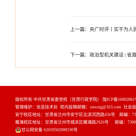
上一篇：央广时评丨实干为人
下一篇：政治型机关建设 | 
版权所有 中共甘肃省委党校（甘肃行政学院）
陇ICP备16002861
管理维护：信息技术处 校内投稿邮箱：xnwztg@163.com 社会投稿邮
安宁校区地址：甘肃省兰州市安宁区北滨河西路456号 邮编：730
雁滩校区地址：甘肃省兰州市城关区雁滩路2926号 邮编：7300
甘公网安备 62010502000330号