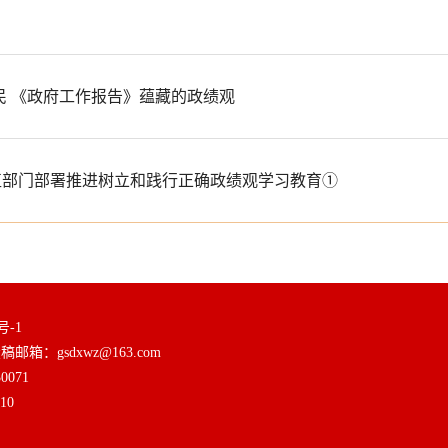
民 《政府工作报告》蕴藏的政绩观
省直部门部署推进树立和践行正确政绩观学习教育①
号-1
箱：gsdxwz@163.com
071
10