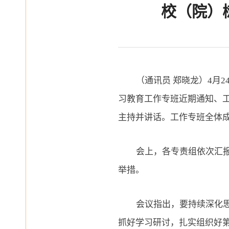
校（院）
（通讯员
郑晓龙）
4
月
2
习教育工作专班近期通知、
主持并讲话。工作专班全体
会
上
，各专
责
组依次
汇
举措。
会议
指出
，要持续深化
抓好学习研讨，扎实组织好