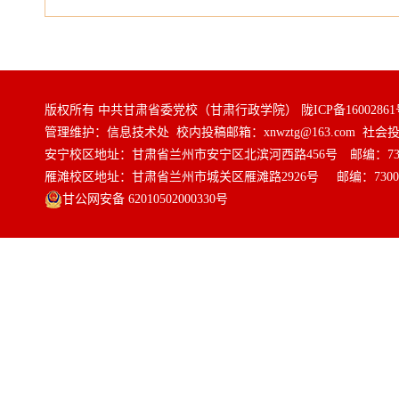
版权所有 中共甘肃省委党校（甘肃行政学院）
陇ICP备16002861
管理维护：信息技术处 校内投稿邮箱：xnwztg@163.com 社会投稿邮
安宁校区地址：甘肃省兰州市安宁区北滨河西路456号 邮编：730
雁滩校区地址：甘肃省兰州市城关区雁滩路2926号 邮编：7300
甘公网安备 62010502000330号