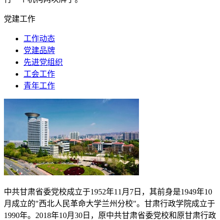
党建工作
工作动态
党建品牌
先进党组织
工会工作
青年工作
中共甘肃省委党校成立于
1952
年
11
月
7
日，其前身是
1949
年
10
月成立的"西北人民革命大学兰州分校"。甘肃行政学院成立于
1990
年。
2018
年
10
月
30
日，原中共甘肃省委党校和原甘肃行政