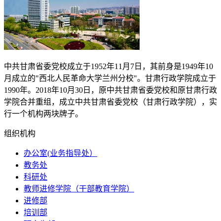
中共甘肃省委党校成立于
1952
年
11
月
7
日，其前身是
1949
年
10
月成立的"西北人民革命大学兰州分校"。甘肃行政学院成立于
1990
年。
2018
年
10
月
30
日，原中共甘肃省委党校和原甘肃行政
学院合并重组，成立中共甘肃省委党校（甘肃行政学院），实
行一个机构两块牌子。
组织机构
办公室(业务指导处）
教务处
科研处
教师进修学院（干部教育学院）
进修部
培训部