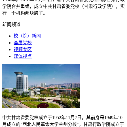
学院合并重组，成立中共甘肃省委党校（甘肃行政学院），实
行一个机构两块牌子。
新闻频道
校（院）新闻
基层党校
视频专区
媒体视点
中共甘肃省委党校成立于
1952
年
11
月
7
日，其前身是
1949
年
10
月成立的"西北人民革命大学兰州分校"。甘肃行政学院成立于