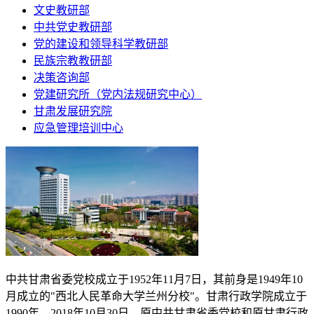
文史教研部
中共党史教研部
党的建设和领导科学教研部
民族宗教教研部
决策咨询部
党建研究所（党内法规研究中心）
甘肃发展研究院
应急管理培训中心
中共甘肃省委党校成立于
1952
年
11
月
7
日，其前身是
1949
年
10
月成立的"西北人民革命大学兰州分校"。甘肃行政学院成立于
1990
年。
2018
年
10
月
30
日，原中共甘肃省委党校和原甘肃行政