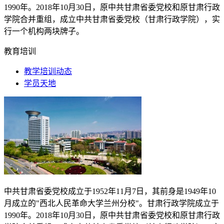
1990
年。
2018
年
10
月
30
日，原中共甘肃省委党校和原甘肃行政
学院合并重组，成立中共甘肃省委党校（甘肃行政学院），实
行一个机构两块牌子。
教育培训
教学培训动态
学员天地
中共甘肃省委党校成立于
1952
年
11
月
7
日，其前身是
1949
年
10
月成立的"西北人民革命大学兰州分校"。甘肃行政学院成立于
1990
年。
2018
年
10
月
30
日，原中共甘肃省委党校和原甘肃行政