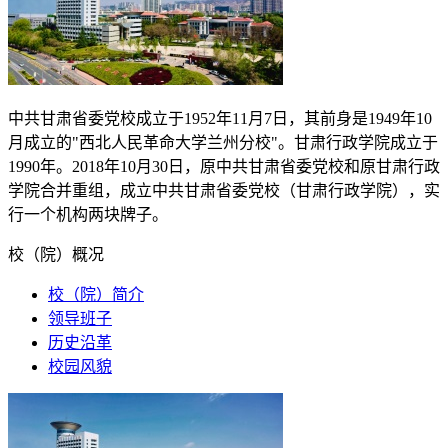
中共甘肃省委党校成立于
1952
年
11
月
7
日，其前身是
1949
年
10
月成立的"西北人民革命大学兰州分校"。甘肃行政学院成立于
1990
年。
2018
年
10
月
30
日，原中共甘肃省委党校和原甘肃行政
学院合并重组，成立中共甘肃省委党校（甘肃行政学院），实
行一个机构两块牌子。
校（院）概况
校（院）简介
领导班子
历史沿革
校园风貌