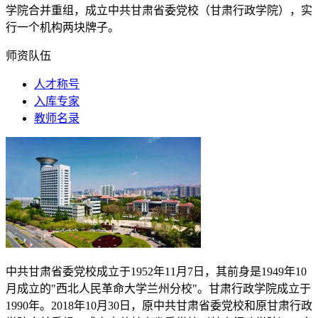
学院合并重组，成立中共甘肃省委党校（甘肃行政学院），实
行一个机构两块牌子。
师资队伍
人才称号
入库专家
教师名录
中共甘肃省委党校成立于
1952
年
11
月
7
日，其前身是
1949
年
10
月成立的"西北人民革命大学兰州分校"。甘肃行政学院成立于
1990
年。
2018
年
10
月
30
日，原中共甘肃省委党校和原甘肃行政